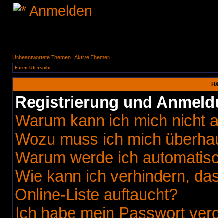
Anmelden
Unbeantwortete Themen
|
Aktive Themen
Foren-Übersicht
Hä
Registrierung und Anmel
Warum kann ich mich nicht 
Wozu muss ich mich überhaup
Warum werde ich automatis
Wie kann ich verhindern, da
Online-Liste auftaucht?
Ich habe mein Passwort ver