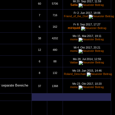
Mi 20. Sep 2017, 11:59
60
5706
Satia
Fr 2. Jun 2017, 18:06
7
716
Friend_of_the_Ood
Fr 8. Sep 2017, 17:27
6
162
miriquidi
Mo 15. Mai 2017, 19:11
38
4202
momo
Mi 4. Okt 2017, 20:21
12
480
momo
Mo 28. Jul 2014, 12:55
6
88
Valdan
Mo 19. Jan 2015, 14:46
8
132
Roland_Deschain
Mo 23. Okt 2017, 10:20
r separate Bereiche
37
1368
momo