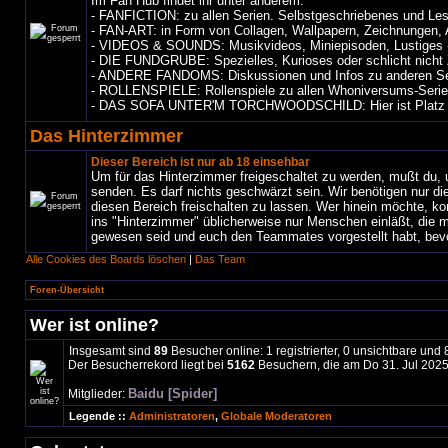
Im Fan Hub findet ihr unter anderem:
- FANFICTION: zu allen Serien. Selbstgeschriebenes und Les
- FAN-ART: in Form von Collagen, Wallpapern, Zeichnungen, 
- VIDEOS & SOUNDS: Musikvideos, Miniepisoden, Lustiges -
- DIE FUNDGRUBE: Spezielles, Kurioses oder schlicht nicht 
- ANDERE FANDOMS: Diskussionen und Infos zu anderen Se
- ROLLENSPIELE: Rollenspiele zu allen Whoniversums-Seri
- DAS SOFA UNTER'M TORCHWOODSCHILD: Hier ist Platz für P
Das Hinterzimmer
Dieser Bereich ist nur ab 18 einsehbar
Um für das Hinterzimmer freigeschaltet zu werden, mußt du, 
senden. Es darf nichts geschwärzt sein. Wir benötigen nur d
diesen Bereich freischalten zu lassen. Wer hinein möchte, 
ins "Hinterzimmer" üblicherweise nur Menschen einläßt, die m
gewesen seid und euch den Teammates vorgestellt habt, bevor
Alle Cookies des Boards löschen
|
Das Team
Foren-Übersicht
Wer ist online?
Insgesamt sind
89
Besucher online: 1 registrierter, 0 unsichtbare und
Der Besucherrekord liegt bei
5162
Besuchern, die am Do 31. Jul 2025,
Baidu [Spider]
Mitglieder:
Legende ::
Administratoren
,
Globale Moderatoren