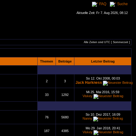
FAQ
Suche
Aktuelle Zeit: Fr 7. Aug 2026, 08:12
Alle Zeiten sind UTC [ Sommerzeit ]
Themen
Beiträge
Letzter Beitrag
So 12. Okt 2008, 00:03
2
3
Jack Harkness
Mi 25. Mai 2016, 15:59
33
1292
Viskey
So 10. Dez 2017, 16:09
76
5680
Nanny
Mo 29. Jan 2018, 20:41
187
4385
Viskey