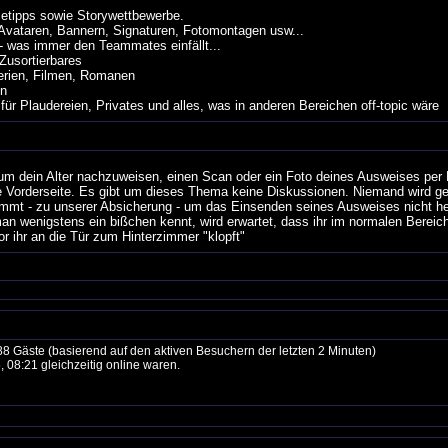
etipps sowie Storywettbewerbe.
Avataren, Bannern, Signaturen, Fotomontagen usw...
 was immer den Teammates einfällt...
Zusortierbares
rien, Filmen, Romanen
en
laudereien, Privates und alles, was in anderen Bereichen off-topic wäre
um dein Alter nachzuweisen, einen Scan oder ein Foto deines Ausweises per 
ie Vorderseite. Es gibt um dieses Thema keine Diskussionen. Niemand wird g
kommt - zu unserer Absicherung - um das Einsenden seines Ausweises nicht 
an wenigstens ein bißchen kennt, wird erwartet, dass ihr im normalen Bereich
 ihr an die Tür zum Hinterzimmer "klopft"
 88 Gäste (basierend auf den aktiven Besuchern der letzten 2 Minuten)
 08:21 gleichzeitig online waren.