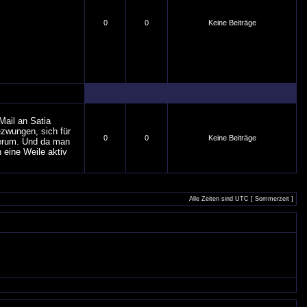
0
0
Keine Beiträge
Mail an Satia
ezwungen, sich für
0
0
Keine Beiträge
herum. Und da man
 eine Weile aktiv
Alle Zeiten sind UTC [ Sommerzeit ]