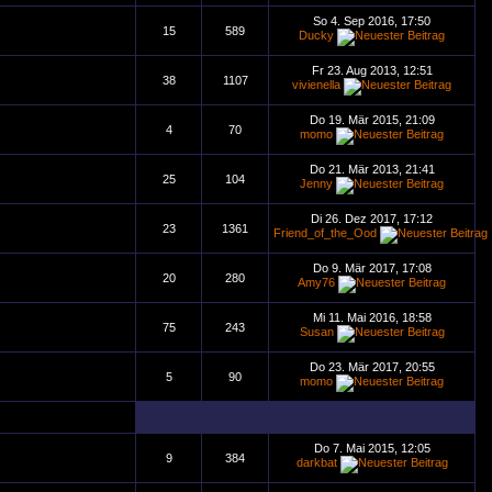
So 4. Sep 2016, 17:50
15
589
Ducky
Fr 23. Aug 2013, 12:51
38
1107
vivienella
Do 19. Mär 2015, 21:09
4
70
momo
Do 21. Mär 2013, 21:41
25
104
Jenny
Di 26. Dez 2017, 17:12
23
1361
Friend_of_the_Ood
Do 9. Mär 2017, 17:08
20
280
Amy76
Mi 11. Mai 2016, 18:58
75
243
Susan
Do 23. Mär 2017, 20:55
5
90
momo
Do 7. Mai 2015, 12:05
9
384
darkbat