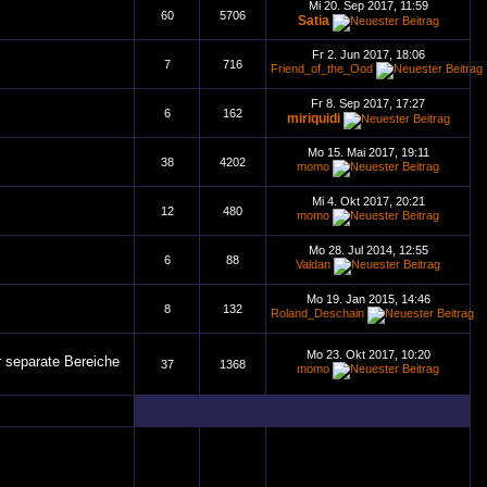
Mi 20. Sep 2017, 11:59
60
5706
Satia
Fr 2. Jun 2017, 18:06
7
716
Friend_of_the_Ood
Fr 8. Sep 2017, 17:27
6
162
miriquidi
Mo 15. Mai 2017, 19:11
38
4202
momo
Mi 4. Okt 2017, 20:21
12
480
momo
Mo 28. Jul 2014, 12:55
6
88
Valdan
Mo 19. Jan 2015, 14:46
8
132
Roland_Deschain
Mo 23. Okt 2017, 10:20
r separate Bereiche
37
1368
momo