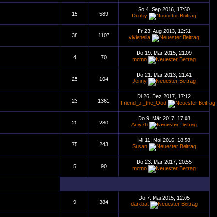
So 4. Sep 2016, 17:50
15
589
Ducky
Fr 23. Aug 2013, 12:51
38
1107
vivienella
Do 19. Mär 2015, 21:09
4
70
momo
Do 21. Mär 2013, 21:41
25
104
Jenny
Di 26. Dez 2017, 17:12
23
1361
Friend_of_the_Ood
Do 9. Mär 2017, 17:08
20
280
Amy76
Mi 11. Mai 2016, 18:58
75
243
Susan
Do 23. Mär 2017, 20:55
5
90
momo
Do 7. Mai 2015, 12:05
9
384
darkbat