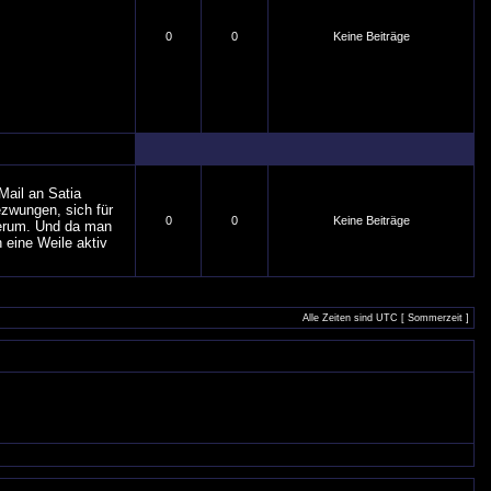
0
0
Keine Beiträge
Mail an Satia
ezwungen, sich für
0
0
Keine Beiträge
herum. Und da man
 eine Weile aktiv
Alle Zeiten sind UTC [ Sommerzeit ]