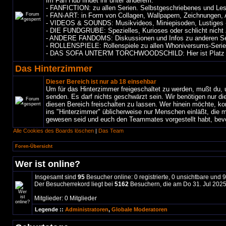
Im Fan Hub findet ihr unter anderem:
- FANFICTION: zu allen Serien. Selbstgeschriebenes und Les
- FAN-ART: in Form von Collagen, Wallpapern, Zeichnungen, 
- VIDEOS & SOUNDS: Musikvideos, Miniepisoden, Lustiges -
- DIE FUNDGRUBE: Spezielles, Kurioses oder schlicht nicht 
- ANDERE FANDOMS: Diskussionen und Infos zu anderen Se
- ROLLENSPIELE: Rollenspiele zu allen Whoniversums-Seri
- DAS SOFA UNTER'M TORCHWOODSCHILD: Hier ist Platz für P
Das Hinterzimmer
Dieser Bereich ist nur ab 18 einsehbar
Um für das Hinterzimmer freigeschaltet zu werden, mußt du, 
senden. Es darf nichts geschwärzt sein. Wir benötigen nur d
diesen Bereich freischalten zu lassen. Wer hinein möchte, 
ins "Hinterzimmer" üblicherweise nur Menschen einläßt, die m
gewesen seid und euch den Teammates vorgestellt habt, bevor
Alle Cookies des Boards löschen
|
Das Team
Foren-Übersicht
Wer ist online?
Insgesamt sind
95
Besucher online: 0 registrierte, 0 unsichtbare und 
Der Besucherrekord liegt bei
5162
Besuchern, die am Do 31. Jul 2025,
Mitglieder: 0 Mitglieder
Legende ::
Administratoren
,
Globale Moderatoren