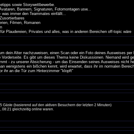
etipps sowie Storywettbewerbe.
Avataren, Bannern, Signaturen, Fotomontagen usw...
 was immer den Teammates einfällt...
Zusortierbares
rien, Filmen, Romanen
en
laudereien, Privates und alles, was in anderen Bereichen off-topic wäre
um dein Alter nachzuweisen, einen Scan oder ein Foto deines Ausweises per 
ie Vorderseite. Es gibt um dieses Thema keine Diskussionen. Niemand wird g
kommt - zu unserer Absicherung - um das Einsenden seines Ausweises nicht 
an wenigstens ein bißchen kennt, wird erwartet, dass ihr im normalen Bereich
 ihr an die Tür zum Hinterzimmer "klopft"
95 Gäste (basierend auf den aktiven Besuchern der letzten 2 Minuten)
 08:21 gleichzeitig online waren.