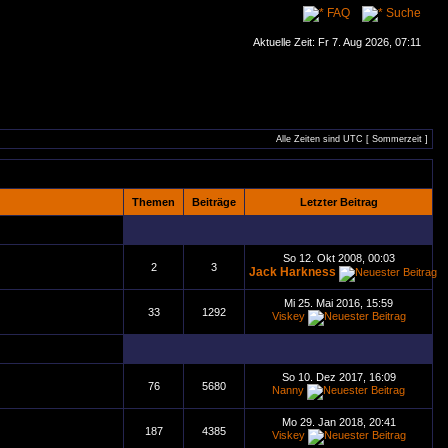
FAQ
Suche
Aktuelle Zeit: Fr 7. Aug 2026, 07:11
Alle Zeiten sind UTC [ Sommerzeit ]
Themen
Beiträge
Letzter Beitrag
So 12. Okt 2008, 00:03
2
3
Jack Harkness
Mi 25. Mai 2016, 15:59
33
1292
Viskey
So 10. Dez 2017, 16:09
76
5680
Nanny
Mo 29. Jan 2018, 20:41
187
4385
Viskey