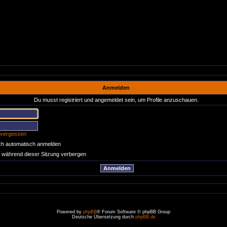
Anmelden
Du musst registriert und angemeldet sein, um Profile anzuschauen.
 vergessen
ch automatisch anmelden
 während dieser Sitzung verbergen
Powered by
phpBB
® Forum Software © phpBB Group
Deutsche Übersetzung durch
phpBB.de