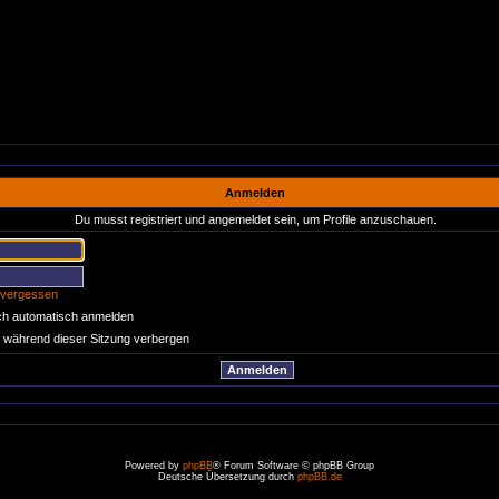
Anmelden
Du musst registriert und angemeldet sein, um Profile anzuschauen.
 vergessen
ch automatisch anmelden
 während dieser Sitzung verbergen
Powered by
phpBB
® Forum Software © phpBB Group
Deutsche Übersetzung durch
phpBB.de