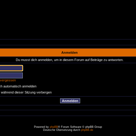
Anmelden
Du musst dich anmelden, um in diesem Forum auf Beiträge zu antworten.
 vergessen
ch automatisch anmelden
 während dieser Sitzung verbergen
Powered by
phpBB
® Forum Software © phpBB Group
Deutsche Übersetzung durch
phpBB.de