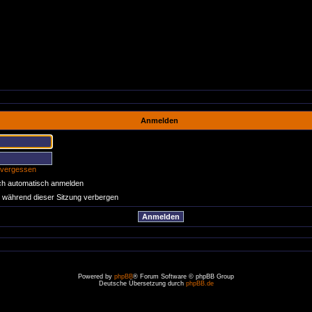
Anmelden
 vergessen
ch automatisch anmelden
 während dieser Sitzung verbergen
Powered by
phpBB
® Forum Software © phpBB Group
Deutsche Übersetzung durch
phpBB.de