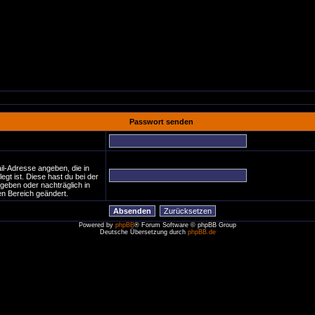
Passwort senden
:
il-Adresse angeben, die in
legt ist. Diese hast du bei der
geben oder nachträglich in
n Bereich geändert.
Powered by
phpBB
® Forum Software © phpBB Group
Deutsche Übersetzung durch
phpBB.de