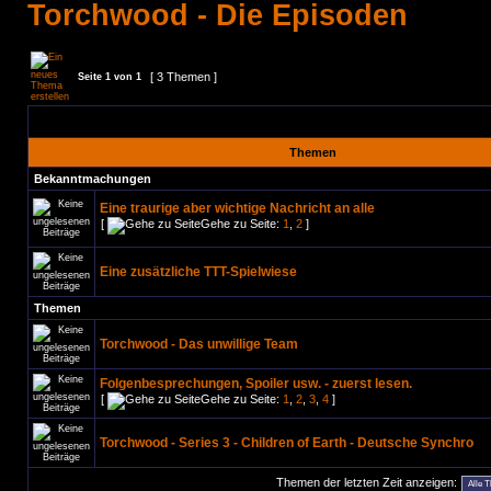
Torchwood - Die Episoden
[ 3 Themen ]
Seite
1
von
1
Themen
Bekanntmachungen
Eine traurige aber wichtige Nachricht an alle
[
Gehe zu Seite:
1
,
2
]
Eine zusätzliche TTT-Spielwiese
Themen
Torchwood - Das unwillige Team
Folgenbesprechungen, Spoiler usw. - zuerst lesen.
[
Gehe zu Seite:
1
,
2
,
3
,
4
]
Torchwood - Series 3 - Children of Earth - Deutsche Synchro
Themen der letzten Zeit anzeigen: