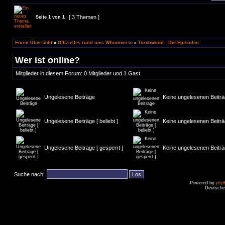
[ 3 Themen ]
Seite
1
von
1
Foren-Übersicht
»
Offizielles rund ums Whoniverse
»
Torchwood - Die Episoden
Wer ist online?
Mitglieder in diesem Forum: 0 Mitglieder und 1 Gast
Ungelesene Beiträge
Keine ungelesenen Beitr
Ungelesene Beiträge [ beliebt ]
Keine ungelesenen Beiträge
Ungelesene Beiträge [ gesperrt ]
Keine ungelesenen Beiträg
Suche nach:
Powered by
php
Deutsche