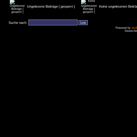
Ungelesene Beiträge [ gesperrt ]
Keine ungelesenen Beiträg
Suche nach:
Powered by
php
Deutsche