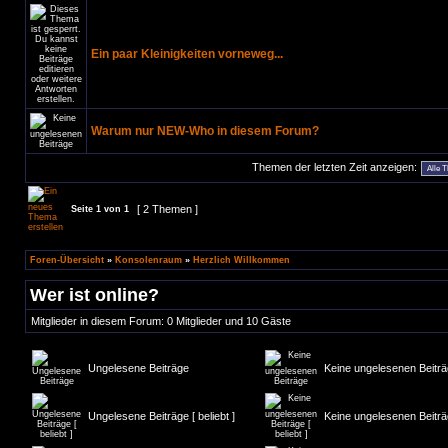
Ein paar Kleinigkeiten vorneweg...
Warum nur NEW-Who in diesem Forum?
Themen der letzten Zeit anzeigen:
[ 2 Themen ]
Seite
1
von
1
Foren-Übersicht
»
Konsolenraum
»
Herzlich Willkommen
Wer ist online?
Mitglieder in diesem Forum: 0 Mitglieder und 10 Gäste
Ungelesene Beiträge
Keine ungelesenen Beitr
Ungelesene Beiträge [ beliebt ]
Keine ungelesenen Beiträge