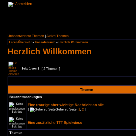
Anmelden
Unbeantwortete Themen
|
Aktive Themen
Foren-Übersicht
»
Konsolenraum
»
Herzlich Willkommen
Herzlich Willkommen
[ 2 Themen ]
Seite
1
von
1
Themen
Bekanntmachungen
Eine traurige aber wichtige Nachricht an alle
[
Gehe zu Seite:
1
,
2
]
Eine zusätzliche TTT-Spielwiese
Themen