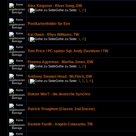
Alex Kingston - River Song, DW
[
Gehe zu Seite:
1
,
2
]
Postkartenfolder für Eve
Kai Owen - Rhys Williams, TW
[
Gehe zu Seite:
1
,
2
]
Tom Price / PC später Sgt. Andy Davidson / TW
Freema Agyeman - Martha Jones, DW
[
Gehe zu Seite:
1
,
2
]
Anthony Stewart Head - Mr.Finch, DW
[
Gehe zu Seite:
1
,
2
,
3
,
4
]
Doktor Wer? - die deutsche Synchro
Patrick Troughton (Classic 2nd Doctor)
Daniele Favilli - Angelo Colasanto, TW