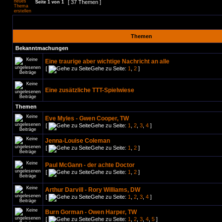
[ 37 Themen ]
Seite
1
von
1
Themen
Bekanntmachungen
Eine traurige aber wichtige Nachricht an alle
[
Gehe zu Seite:
1
,
2
]
Eine zusätzliche TTT-Spielwiese
Themen
Eve Myles - Gwen Cooper, TW
[
Gehe zu Seite:
1
,
2
,
3
,
4
]
Jenna-Louise Coleman
[
Gehe zu Seite:
1
,
2
]
Paul McGann - der achte Doctor
[
Gehe zu Seite:
1
,
2
]
Arthur Darvill - Rory Williams, DW
[
Gehe zu Seite:
1
,
2
,
3
,
4
]
Burn Gorman - Owen Harper, TW
[
Gehe zu Seite:
1
,
2
,
3
,
4
,
5
]