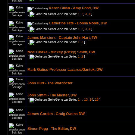
Karen Gillan - Amy Pond, DW
[
Gehe zu Seite:
1
,
2
,
3
,
4
]
Catherine Tate - Donna Noble, DW
[
Gehe zu Seite:
1
,
2
,
3
,
4
]
James Marsters - Captain John Hart, TW
[
Gehe zu Seite:
1
,
2
]
Noel Clarke - Mickey (Ricky) Smith, DW
[
Gehe zu Seite:
1
,
2
]
Mark Gatiss-Professor Lazarus/Gantok, DW
John Hurt - The Wardoctor
John Simm - The Master, DW
[
Gehe zu Seite:
1
...
13
,
14
,
15
]
James Corden - Craig Owens DW
Simon Pegg - The Editor, DW