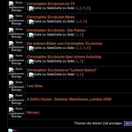
Christopher Eccleston im TV
[
Gehe zu Seite:
1
,
2
,
3
,
4
]
Christopher Eccleston News
[
Gehe zu Seite:
1
,
2
,
3
]
Christopher Eccleston - Die Fakten
[
Gehe zu Seite:
1
,
2
]
Die tollsten Bilder von Christopher Eccleston
[
Gehe zu Seite:
1
,
2
,
3
,
4
]
Christopher Eccleston über seinen Ausstieg
[
Gehe zu Seite:
1
,
2
]
Christopher Eccleston in "Lennon Naked"
[
Gehe zu Seite:
1
,
2
]
I am Dina
A Doll's House - Donmar Warehouse, London 2009
Heroes
Themen der letzten Zeit anzeigen: