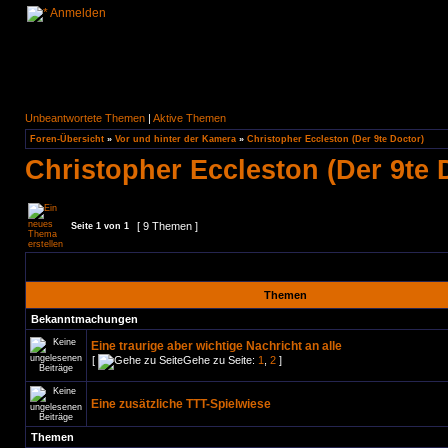
Anmelden
Unbeantwortete Themen
|
Aktive Themen
Foren-Übersicht
»
Vor und hinter der Kamera
»
Christopher Eccleston (Der 9te Doctor)
Christopher Eccleston (Der 9te 
[ 9 Themen ]
Seite
1
von
1
Themen
Bekanntmachungen
Eine traurige aber wichtige Nachricht an alle
[
Gehe zu Seite:
1
,
2
]
Eine zusätzliche TTT-Spielwiese
Themen