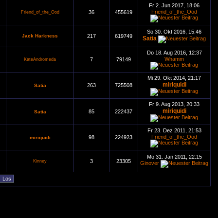
Fr 2. Jun 2017, 18:06
Friend_of_the_Ood
36
455619
Friend_of_the_Ood
So 30. Okt 2016, 15:46
Jack Harkness
217
619749
Satia
Do 18. Aug 2016, 12:37
Whamm
7
79149
KateAndromeda
Mi 29. Okt 2014, 21:17
miriquidi
263
725508
Satia
Fr 9. Aug 2013, 20:33
miriquidi
85
222437
Satia
Fr 23. Dez 2011, 21:53
Friend_of_the_Ood
98
224923
miriquidi
Mo 31. Jan 2011, 22:15
3
23305
Kinney
Ginover