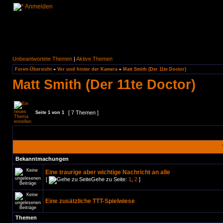
Anmelden
Unbeantwortete Themen
|
Aktive Themen
Foren-Übersicht
»
Vor und hinter der Kamera
»
Matt Smith (Der 11te Doctor)
Matt Smith (Der 11te Doctor)
[ 7 Themen ]
Seite
1
von
1
Bekanntmachungen
Eine traurige aber wichtige Nachricht an alle
[
Gehe zu Seite:
1
,
2
]
Eine zusätzliche TTT-Spielwiese
Themen