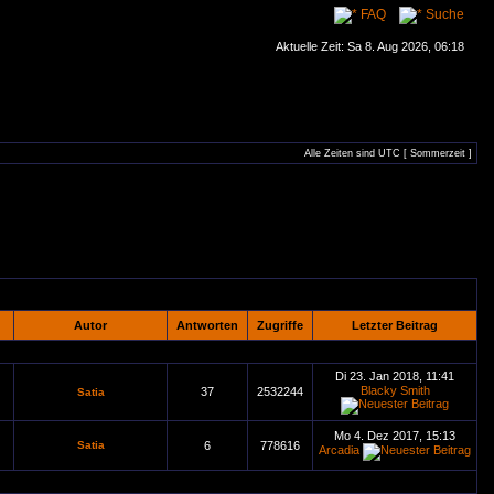
FAQ
Suche
Aktuelle Zeit: Sa 8. Aug 2026, 06:18
Alle Zeiten sind UTC [ Sommerzeit ]
Autor
Antworten
Zugriffe
Letzter Beitrag
Di 23. Jan 2018, 11:41
Blacky Smith
37
2532244
Satia
Mo 4. Dez 2017, 15:13
Satia
6
778616
Arcadia