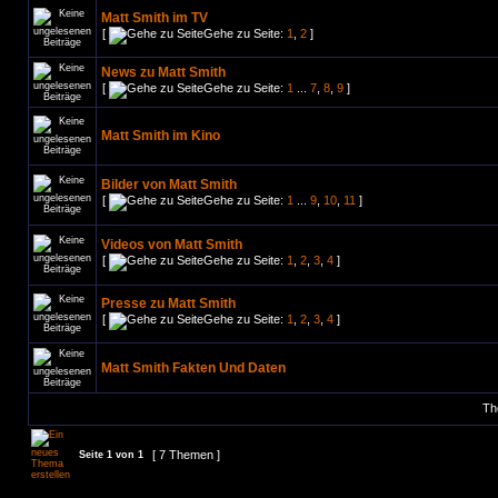
Matt Smith im TV
[
Gehe zu Seite:
1
,
2
]
News zu Matt Smith
[
Gehe zu Seite:
1
...
7
,
8
,
9
]
Matt Smith im Kino
Bilder von Matt Smith
[
Gehe zu Seite:
1
...
9
,
10
,
11
]
Videos von Matt Smith
[
Gehe zu Seite:
1
,
2
,
3
,
4
]
Presse zu Matt Smith
[
Gehe zu Seite:
1
,
2
,
3
,
4
]
Matt Smith Fakten Und Daten
Th
[ 7 Themen ]
Seite
1
von
1