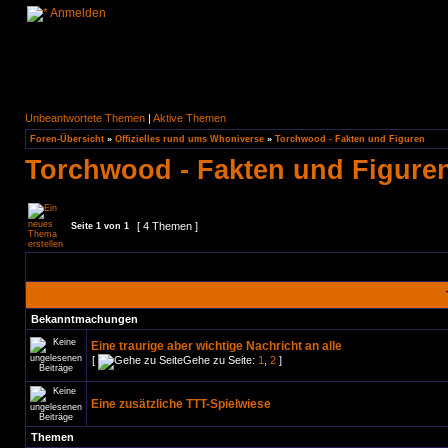
Anmelden
Unbeantwortete Themen
|
Aktive Themen
Foren-Übersicht
»
Offizielles rund ums Whoniverse
»
Torchwood - Fakten und Figuren
Torchwood - Fakten und Figure
[ 4 Themen ]
Seite
1
von
1
Bekanntmachungen
Eine traurige aber wichtige Nachricht an alle
[
Gehe zu Seite:
1
,
2
]
Eine zusätzliche TTT-Spielwiese
Themen