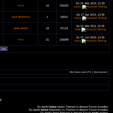
Do 19. Mär 2015, 21:09
16
760352
Avarra
momo
Do 17. Apr 2014, 13:38
Jack Harkness
1
26922
momo
Sa 19. Mär 2011, 22:45
Ianto Jones
18
67219
Halie
So 13. Jun 2010, 14:26
31
106099
Astra
Astra
Alle Zeiten sind UTC [ Sommerzeit ]
g
Du darfst
keine
neuen Themen in diesem Forum erstellen.
Du darfst
keine
Antworten zu Themen in diesem Forum erstellen.
Du darfst deine Beiträge in diesem Forum
nicht
ändern.