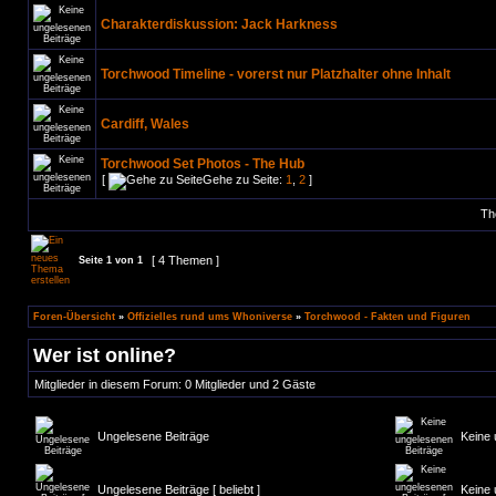
Charakterdiskussion: Jack Harkness
Torchwood Timeline - vorerst nur Platzhalter ohne Inhalt
Cardiff, Wales
Torchwood Set Photos - The Hub
[
Gehe zu Seite:
1
,
2
]
Th
[ 4 Themen ]
Seite
1
von
1
Foren-Übersicht
»
Offizielles rund ums Whoniverse
»
Torchwood - Fakten und Figuren
Wer ist online?
Mitglieder in diesem Forum: 0 Mitglieder und 2 Gäste
Ungelesene Beiträge
Keine 
Ungelesene Beiträge [ beliebt ]
Keine 