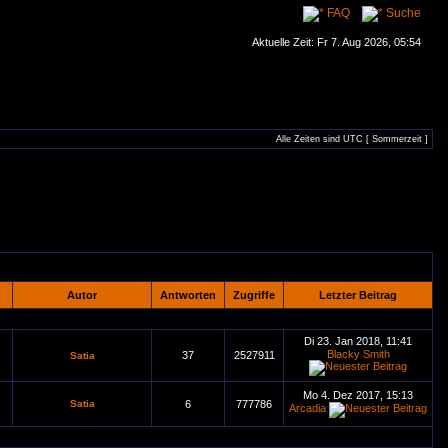
FAQ
Suche
Aktuelle Zeit: Fr 7. Aug 2026, 05:54
Alle Zeiten sind UTC [ Sommerzeit ]
Autor
Antworten
Zugriffe
Letzter Beitrag
Di 23. Jan 2018, 11:41
Blacky Smith
37
2527911
Satia
Mo 4. Dez 2017, 15:13
Satia
6
777786
Arcadia