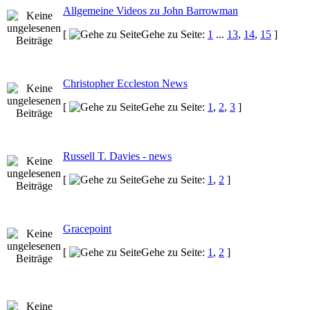
Allgemeine Videos zu John Barrowman
[
Gehe zu Seite:
1
...
13
,
14
,
15
]
Christopher Eccleston News
[
Gehe zu Seite:
1
,
2
,
3
]
Russell T. Davies - news
[
Gehe zu Seite:
1
,
2
]
Gracepoint
[
Gehe zu Seite:
1
,
2
]