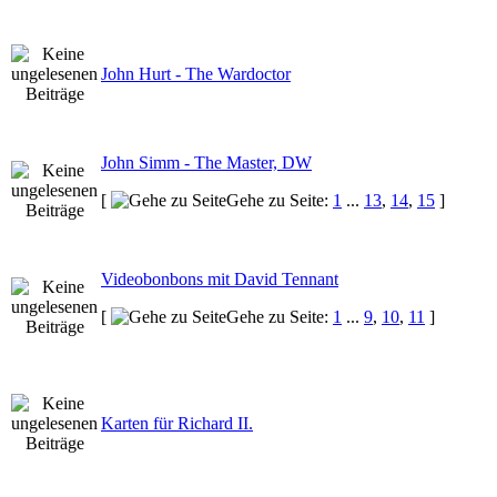
John Hurt - The Wardoctor
John Simm - The Master, DW
[
Gehe zu Seite:
1
...
13
,
14
,
15
]
Videobonbons mit David Tennant
[
Gehe zu Seite:
1
...
9
,
10
,
11
]
Karten für Richard II.