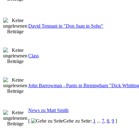
David Tennant in "Don Juan in Soho"
Class
John Barrowman - Panto in Birmingham "Dick Whitting
News zu Matt Smith
[
Gehe zu Seite:
1
...
7
,
8
,
9
]