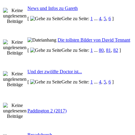
News und Infos zu Gareth
[
Gehe zu Seite:
1
...
4
,
5
,
6
]
Die tollsten Bilder von David Tennant
[
Gehe zu Seite:
1
...
80
,
81
,
82
]
Und der zwölfte Doctor ist...
[
Gehe zu Seite:
1
...
4
,
5
,
6
]
Paddington 2 (2017)
Broadchurch