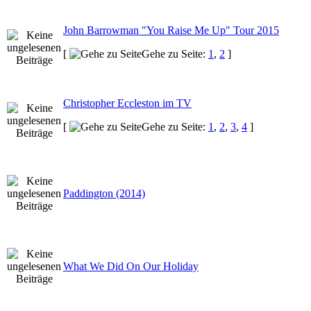
John Barrowman "You Raise Me Up" Tour 2015
[
Gehe zu Seite:
1
,
2
]
Christopher Eccleston im TV
[
Gehe zu Seite:
1
,
2
,
3
,
4
]
Paddington (2014)
What We Did On Our Holiday