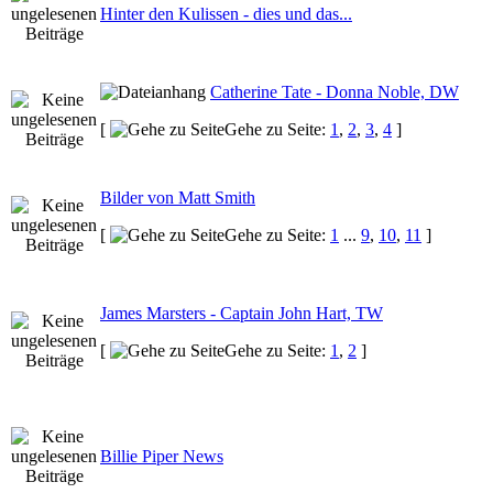
Hinter den Kulissen - dies und das...
Catherine Tate - Donna Noble, DW
[
Gehe zu Seite:
1
,
2
,
3
,
4
]
Bilder von Matt Smith
[
Gehe zu Seite:
1
...
9
,
10
,
11
]
James Marsters - Captain John Hart, TW
[
Gehe zu Seite:
1
,
2
]
Billie Piper News