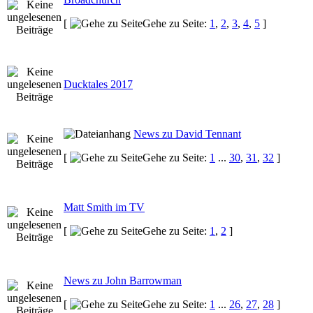
[
Gehe zu Seite:
1
,
2
,
3
,
4
,
5
]
Ducktales 2017
News zu David Tennant
[
Gehe zu Seite:
1
...
30
,
31
,
32
]
Matt Smith im TV
[
Gehe zu Seite:
1
,
2
]
News zu John Barrowman
[
Gehe zu Seite:
1
...
26
,
27
,
28
]