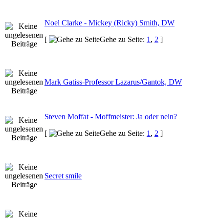
Noel Clarke - Mickey (Ricky) Smith, DW
[
Gehe zu Seite:
1
,
2
]
Mark Gatiss-Professor Lazarus/Gantok, DW
Steven Moffat - Moffmeister: Ja oder nein?
[
Gehe zu Seite:
1
,
2
]
Secret smile