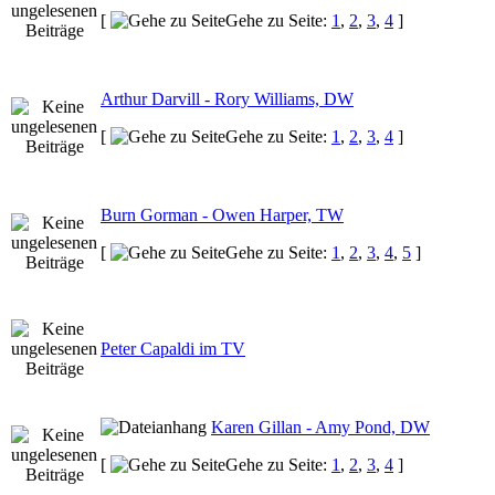
[
Gehe zu Seite:
1
,
2
,
3
,
4
]
Arthur Darvill - Rory Williams, DW
[
Gehe zu Seite:
1
,
2
,
3
,
4
]
Burn Gorman - Owen Harper, TW
[
Gehe zu Seite:
1
,
2
,
3
,
4
,
5
]
Peter Capaldi im TV
Karen Gillan - Amy Pond, DW
[
Gehe zu Seite:
1
,
2
,
3
,
4
]