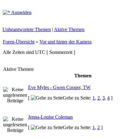
Anmelden
Unbeantwortete Themen
|
Aktive Themen
Foren-Übersicht
»
Vor und hinter der Kamera
Alle Zeiten sind UTC [ Sommerzeit ]
Aktive Themen
Themen
Eve Myles - Gwen Cooper, TW
[
Gehe zu Seite:
1
,
2
,
3
,
4
]
Jenna-Louise Coleman
[
Gehe zu Seite:
1
,
2
]