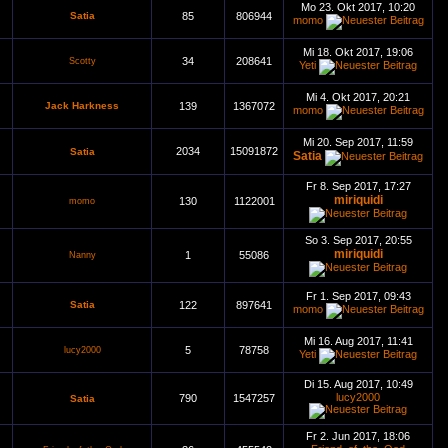
Mo 23. Okt 2017, 10:20
Satia
85
806944
momo
Mi 18. Okt 2017, 19:06
34
208641
Scotty
Yeti
Mi 4. Okt 2017, 20:21
Jack Harkness
139
1367072
momo
Mi 20. Sep 2017, 11:59
2034
15091872
Satia
Satia
Fr 8. Sep 2017, 17:27
miriquidi
130
1122001
momo
So 3. Sep 2017, 20:55
miriquidi
1
55086
Nanny
Fr 1. Sep 2017, 09:43
Satia
122
897641
momo
Mi 16. Aug 2017, 11:41
5
78758
lucy2000
Yeti
Di 15. Aug 2017, 10:49
lucy2000
790
1547257
Satia
Fr 2. Jun 2017, 18:06