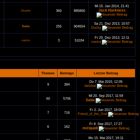
Mi 15. Jan 2014, 21:41
Jack Harkness
360
885800
Jimaine
Sa 21. Dez 2013, 10:57
Satia
255
904554
Ducky
Fr 20. Dez 2013, 12:11
3
51034
vastra
vastra
Themen
Beiträge
Letzter Beitrag
Do 7. Mai 2015, 12:05
9
384
darkbat
Mi 20. Sep 2017, 11:59
60
5706
Satia
Fr 2. Jun 2017, 18:06
7
716
Friend_of_the_Ood
Fr 8. Sep 2017, 17:27
6
162
miriquidi
Mo 15. Mai 2017, 19:11