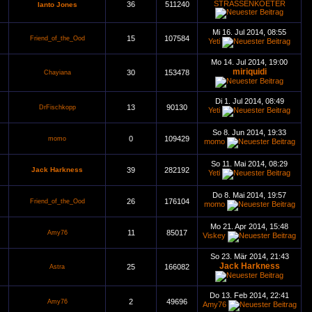
STRASSENKOETER
36
511240
Ianto Jones
Mi 16. Jul 2014, 08:55
15
107584
Friend_of_the_Ood
Yeti
Mo 14. Jul 2014, 19:00
miriquidi
30
153478
Chayiana
Di 1. Jul 2014, 08:49
13
90130
DrFischkopp
Yeti
So 8. Jun 2014, 19:33
0
109429
momo
momo
So 11. Mai 2014, 08:29
Jack Harkness
39
282192
Yeti
Do 8. Mai 2014, 19:57
26
176104
Friend_of_the_Ood
momo
Mo 21. Apr 2014, 15:48
11
85017
Amy76
Viskey
So 23. Mär 2014, 21:43
Jack Harkness
25
166082
Astra
Do 13. Feb 2014, 22:41
2
49696
Amy76
Amy76