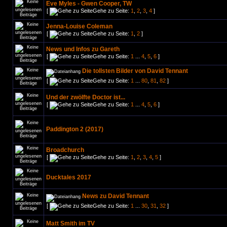
Eve Myles - Gwen Cooper, TW
[
Gehe zu Seite:
1
,
2
,
3
,
4
]
Jenna-Louise Coleman
[
Gehe zu Seite:
1
,
2
]
News und Infos zu Gareth
[
Gehe zu Seite:
1
...
4
,
5
,
6
]
Die tollsten Bilder von David Tennant
[
Gehe zu Seite:
1
...
80
,
81
,
82
]
Und der zwölfte Doctor ist...
[
Gehe zu Seite:
1
...
4
,
5
,
6
]
Paddington 2 (2017)
Broadchurch
[
Gehe zu Seite:
1
,
2
,
3
,
4
,
5
]
Ducktales 2017
News zu David Tennant
[
Gehe zu Seite:
1
...
30
,
31
,
32
]
Matt Smith im TV