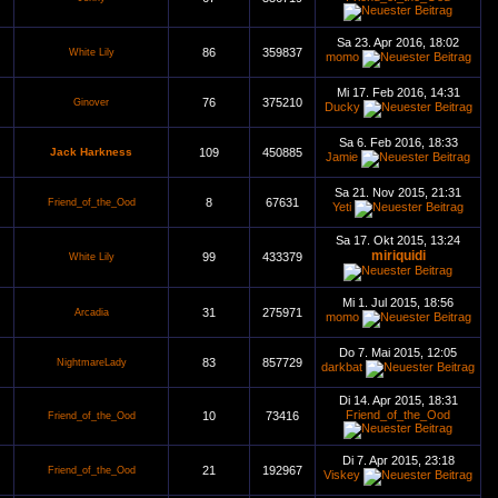
Sa 23. Apr 2016, 18:02
86
359837
White Lily
momo
Mi 17. Feb 2016, 14:31
76
375210
Ginover
Ducky
Sa 6. Feb 2016, 18:33
Jack Harkness
109
450885
Jamie
Sa 21. Nov 2015, 21:31
8
67631
Friend_of_the_Ood
Yeti
Sa 17. Okt 2015, 13:24
miriquidi
99
433379
White Lily
Mi 1. Jul 2015, 18:56
31
275971
Arcadia
momo
Do 7. Mai 2015, 12:05
83
857729
NightmareLady
darkbat
Di 14. Apr 2015, 18:31
Friend_of_the_Ood
10
73416
Friend_of_the_Ood
Di 7. Apr 2015, 23:18
21
192967
Friend_of_the_Ood
Viskey