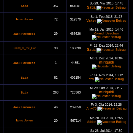
So 29. Mär 2015, 17:45
Satia
357
844601
Satia
So 1. Feb 2015, 21:17
Ianto Jones
72
319370
Viskey
Mo 19. Jan 2015, 14:46
Roland_Deschain
29
488626
Jack Harkness
Fr 12. Dez 2014, 22:44
30
180890
Friend_of_the_Ood
Satia
Mo 1. Dez 2014, 18:04
miriquidi
1
44851
Jack Harkness
Fr 14. Nov 2014, 10:12
82
402154
Satia
Yeti
Mi 29. Okt 2014, 21:17
miriquidi
263
725363
Satia
Fr 3. Okt 2014, 13:28
Jack Harkness
46
232858
Amy76
Mo 28. Jul 2014, 12:55
Ianto Jones
20
567114
Valdan
Sa 26. Jul 2014, 17:50