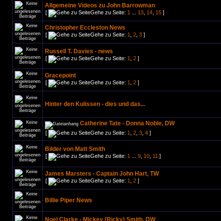
Allgemeine Videos zu John Barrowman
[
Gehe zu Seite:
1
...
13
,
14
,
15
]
Christopher Eccleston News
[
Gehe zu Seite:
1
,
2
,
3
]
Russell T. Davies - news
[
Gehe zu Seite:
1
,
2
]
Gracepoint
[
Gehe zu Seite:
1
,
2
]
Hinter den Kulissen - dies und das...
Catherine Tate - Donna Noble, DW
[
Gehe zu Seite:
1
,
2
,
3
,
4
]
Bilder von Matt Smith
[
Gehe zu Seite:
1
...
9
,
10
,
11
]
James Marsters - Captain John Hart, TW
[
Gehe zu Seite:
1
,
2
]
Billie Piper News
Noel Clarke - Mickey (Ricky) Smith, DW