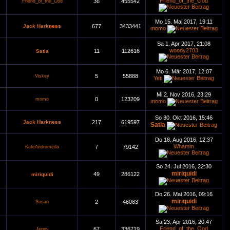
Friend_of_the_Ood
36
455542
Friend_of_the_Ood
Mo 15. Mai 2017, 19:11
Jack Harkness
677
3433441
momo
Sa 1. Apr 2017, 21:08
woody2703
11
112616
Satia
Mo 6. Mär 2017, 12:07
5
55888
Viskey
Yeti
Mi 2. Nov 2016, 23:29
0
123209
momo
momo
So 30. Okt 2016, 15:46
Jack Harkness
217
619597
Satia
Do 18. Aug 2016, 12:37
Whamm
7
79142
KateAndromeda
So 24. Jul 2016, 22:30
miriquidi
49
286122
miriquidi
Do 26. Mai 2016, 09:16
miriquidi
2
46083
Susan
Sa 23. Apr 2016, 20:47
Friend_of_the_Ood
67
336719
Jenny