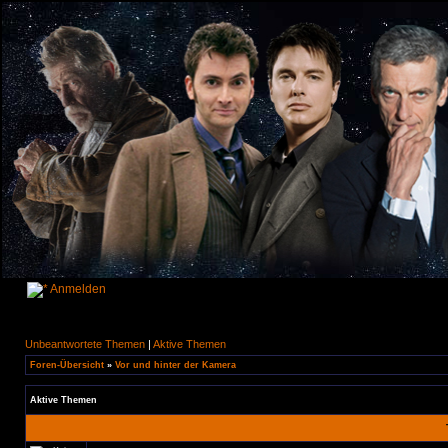
Anmelden
Unbeantwortete Themen
|
Aktive Themen
Foren-Übersicht
»
Vor und hinter der Kamera
Aktive Themen