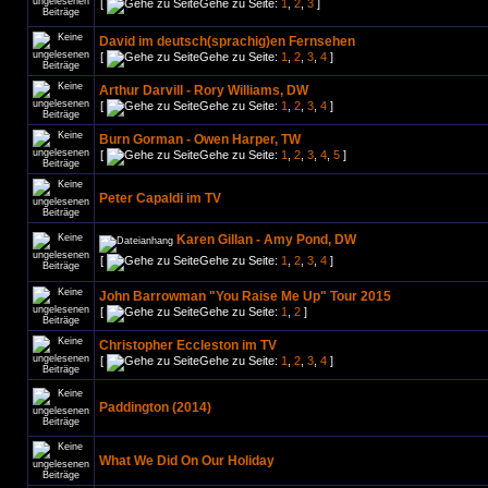
[
Gehe zu Seite:
1
,
2
,
3
]
David im deutsch(sprachig)en Fernsehen
[
Gehe zu Seite:
1
,
2
,
3
,
4
]
Arthur Darvill - Rory Williams, DW
[
Gehe zu Seite:
1
,
2
,
3
,
4
]
Burn Gorman - Owen Harper, TW
[
Gehe zu Seite:
1
,
2
,
3
,
4
,
5
]
Peter Capaldi im TV
Karen Gillan - Amy Pond, DW
[
Gehe zu Seite:
1
,
2
,
3
,
4
]
John Barrowman "You Raise Me Up" Tour 2015
[
Gehe zu Seite:
1
,
2
]
Christopher Eccleston im TV
[
Gehe zu Seite:
1
,
2
,
3
,
4
]
Paddington (2014)
What We Did On Our Holiday