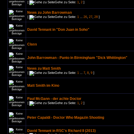
[
Gehe zu Seite:
1
,
2
]
News zu John Barrowman
[
Gehe zu Seite:
1
...
26
,
27
,
28
]
David Tennant in "Don Juan in Soho"
Class
John Barrowman - Panto in Birmingham "Dick Whittington"
News zu Matt Smith
[
Gehe zu Seite:
1
...
7
,
8
,
9
]
Matt Smith im Kino
Paul McGann - der achte Doctor
[
Gehe zu Seite:
1
,
2
]
Peter Capaldi - Doctor Who Magazin Shooting
David Tennant in RSC's Richard II (2013)