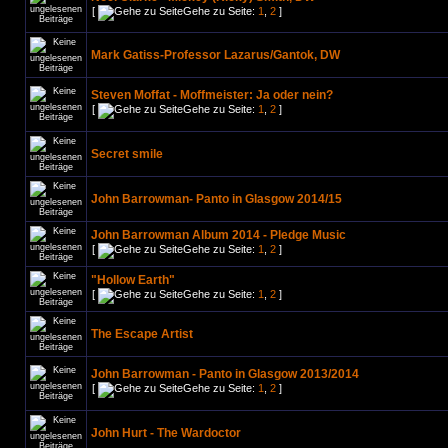
[
Gehe zu Seite:
1
,
2
]
Mark Gatiss-Professor Lazarus/Gantok, DW
Steven Moffat - Moffmeister: Ja oder nein?
[
Gehe zu Seite:
1
,
2
]
Secret smile
John Barrowman- Panto in Glasgow 2014/15
John Barrowman Album 2014 - Pledge Music
[
Gehe zu Seite:
1
,
2
]
"Hollow Earth"
[
Gehe zu Seite:
1
,
2
]
The Escape Artist
John Barrowman - Panto in Glasgow 2013/2014
[
Gehe zu Seite:
1
,
2
]
John Hurt - The Wardoctor