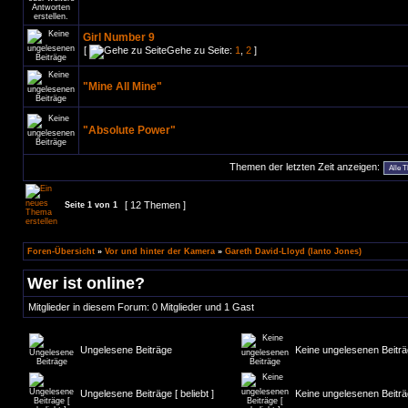
Girl Number 9
[
Gehe zu Seite:
1
,
2
]
"Mine All Mine"
"Absolute Power"
Themen der letzten Zeit anzeigen:
[ 12 Themen ]
Seite
1
von
1
Foren-Übersicht
»
Vor und hinter der Kamera
»
Gareth David-Lloyd (Ianto Jones)
Wer ist online?
Mitglieder in diesem Forum: 0 Mitglieder und 1 Gast
Ungelesene Beiträge
Keine ungelesenen Beitr
Ungelesene Beiträge [ beliebt ]
Keine ungelesenen Beiträge