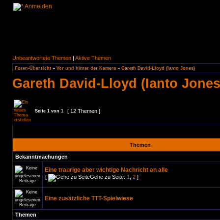
Anmelden
Unbeantwortete Themen
|
Aktive Themen
Foren-Übersicht
»
Vor und hinter der Kamera
»
Gareth David-Lloyd (Ianto Jones)
Gareth David-Lloyd (Ianto Jones
[ 12 Themen ]
Seite
1
von
1
Themen
Bekanntmachungen
Eine traurige aber wichtige Nachricht an alle
[
Gehe zu Seite:
1
,
2
]
Eine zusätzliche TTT-Spielwiese
Themen