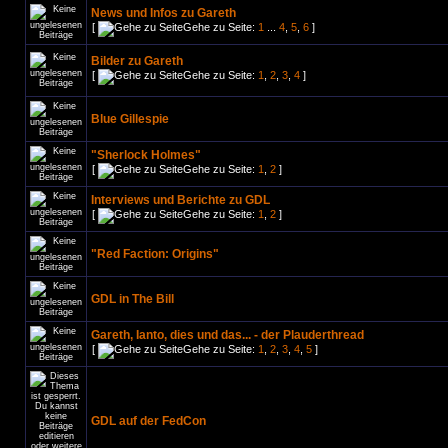
News und Infos zu Gareth
[
Gehe zu Seite:
1
...
4
,
5
,
6
]
Bilder zu Gareth
[
Gehe zu Seite:
1
,
2
,
3
,
4
]
Blue Gillespie
"Sherlock Holmes"
[
Gehe zu Seite:
1
,
2
]
Interviews und Berichte zu GDL
[
Gehe zu Seite:
1
,
2
]
"Red Faction: Origins"
GDL in The Bill
Gareth, Ianto, dies und das... - der Plauderthread
[
Gehe zu Seite:
1
,
2
,
3
,
4
,
5
]
GDL auf der FedCon