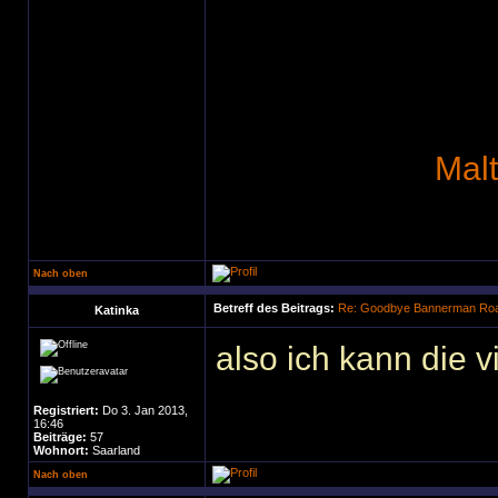
Mal
Nach oben
Betreff des Beitrags:
Re: Goodbye Bannerman Road
Katinka
also ich kann die v
Registriert:
Do 3. Jan 2013,
16:46
Beiträge:
57
Wohnort:
Saarland
Nach oben