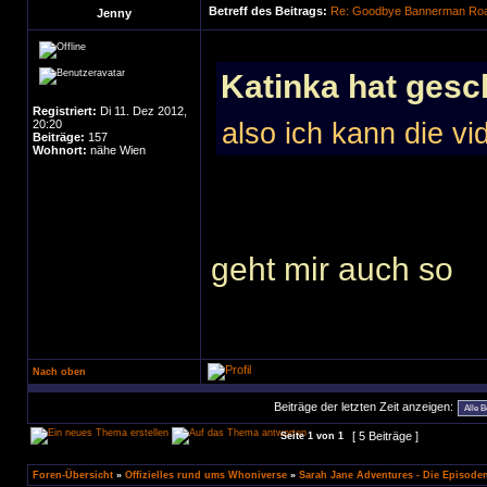
Betreff des Beitrags:
Re: Goodbye Bannerman Road
Jenny
Katinka hat gesc
Registriert:
Di 11. Dez 2012,
20:20
also ich kann die vi
Beiträge:
157
Wohnort:
nähe Wien
geht mir auch so
Nach oben
Beiträge der letzten Zeit anzeigen:
[ 5 Beiträge ]
Seite
1
von
1
Foren-Übersicht
»
Offizielles rund ums Whoniverse
»
Sarah Jane Adventures - Die Episode