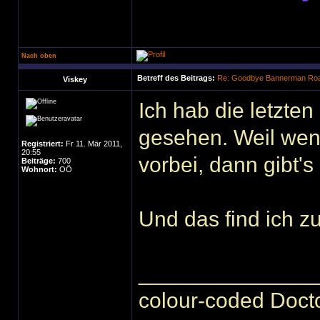
Nach oben
Betreff des Beitrags:
Re: Goodbye Bannerman Road
Viskey
Ich hab die letzten
gesehen. Weil wenn
Registriert:
Fr 11. Mär 2011,
20:55
vorbei, dann gibt's 
Beiträge:
700
Wohnort:
OÖ
Und das find ich zu
______________
colour-coded Docto