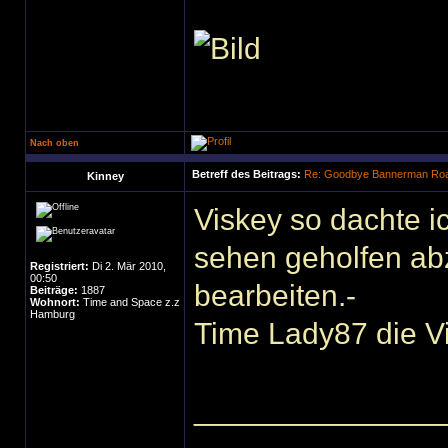
Nach oben
Betreff des Beitrags:
Re: Goodbye Bannerman Road
Kinney
Viskey so dachte i
sehen geholfen ab
Registriert:
Di 2. Mär 2010,
00:50
bearbeiten.-
Beiträge:
1887
Wohnort:
Time and Space z.z
Hamburg
Time Lady87 die Vi
______________