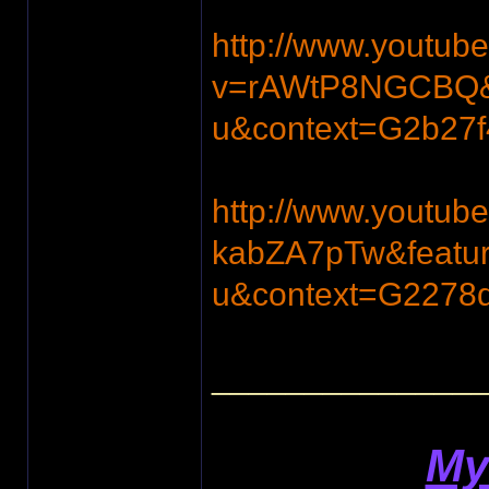
http://www.youtub
v=rAWtP8NGCBQ&f
u&context=G2b2
http://www.youtub
kabZA7pTw&featur
u&context=G227
______________
My