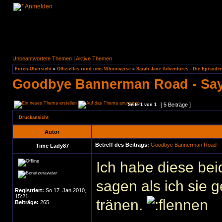
Anmelden
Unbeantwortete Themen
|
Aktive Themen
Foren-Übersicht
»
Offizielles rund ums Whoniverse
»
Sarah Jane Adventures - Die Episode
Goodbye Bannerman Road - Sayi
[ 5 Beiträge ]
Seite
1
von
1
Druckansicht
Autor
Betreff des Beitrags:
Goodbye Bannerman Road - S
Time Lady87
Ich habe diese be
sagen als ich sie 
Registriert:
So 17. Jan 2010,
15:21
tränen.
Beiträge:
265