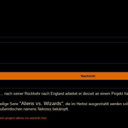
Nachricht
n... nach seiner Rückkehr nach England arbeitet er derzeit an einem Projekt
"Aliens vs. Wizards"
eilige Serie
, die im Herbst ausgestrahlt werden so
 Außerirdischen namens Nekross bekämpft.
next-project-aliens-vs-wizards.htm