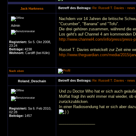
Betreff des Beitrags:
Re: Russell T. Davies - news
Jack Harkness
Nachdem vor 14 Jahren die britische Schwul
"Cucumber", "Banana" und "Tofu".
Admin
Die drei gehören zusammen, während die erst
Los geht's auf Channel 4 am kommenden Do
http://www.channel4.com/info/press/press-
Registriert:
So 5. Okt 2008,
23:24
Beiträge:
4238
Russel T. Davies entwickelt zur Zeit eine w
Wohnort:
Cardiff (bei Köln)
http://www.theguardian.com/media/2015/jan/1
Nach oben
Betreff des Beitrags:
Re: Russell T. Davies - news
Roland_Deschain
Und zu Doctor Who hat er sich auch geäuße
Moffat fragt ihn wohl immer mal wieder, ob e
zurückzublicken.
In einer Radiosendung hat er sich aber daz
Registriert:
Sa 6. Feb 2010,
)
02:28
Beiträge:
1457
_________________