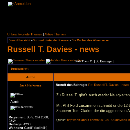
Anmelden
Unbeantwortete Themen
|
Aktive Themen
Foren-Übersicht
»
Vor und hinter der Kamera
»
Die Macher des Whoniverse
Russell T. Davies - news
[ 30 Beiträge ]
Seite
2
von
2
Druckansicht
Autor
Betreff des Beitrags:
Re: Russell T. Davies - news
Jack Harkness
Zu Russel T. gibt's auch wieder Neuigkeite
Admin
Mit Phil Ford zusammen schreibt er die 12-t
Zauberer Tom Clarke, der die aggressiven
Registriert:
So 5. Okt 2008,
Quelle:
http://scifi.about.com/b/2012/01/29/daviess-
23:24
Beiträge:
4238
Wohnort:
Cardiff (bei Köln)