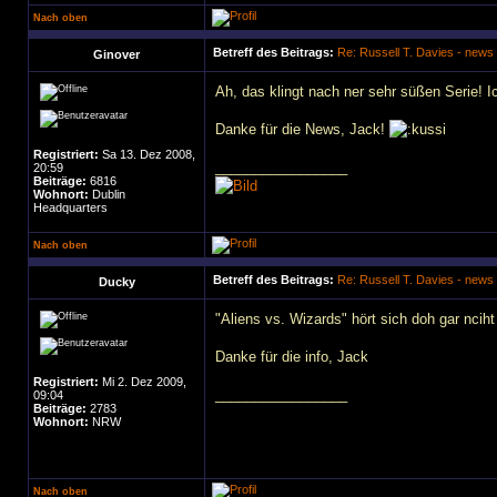
Nach oben
Betreff des Beitrags:
Re: Russell T. Davies - news
Ginover
Ah, das klingt nach ner sehr süßen Serie! Ic
Danke für die News, Jack!
Registriert:
Sa 13. Dez 2008,
_________________
20:59
Beiträge:
6816
Wohnort:
Dublin
Headquarters
Nach oben
Betreff des Beitrags:
Re: Russell T. Davies - news
Ducky
"Aliens vs. Wizards" hört sich doh gar ncih
Danke für die info, Jack
Registriert:
Mi 2. Dez 2009,
_________________
09:04
Beiträge:
2783
Wohnort:
NRW
Nach oben