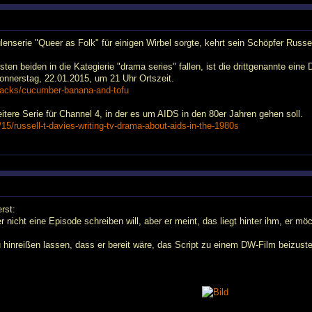
enserie "Queer as Folk" für einigen Wirbel sorgte, kehrt sein Schöpfer Russ
en beiden in die Kategierie "drama series" fallen, ist die drittgenannte eine
nnerstag, 22.01.2015, um 21 Uhr Ortszeit.
packs/cucumber-banana-and-tofu
eitere Serie für Channel 4, in der es um AIDS in den 80er Jahren gehen soll.
5/russell-t-davies-writing-tv-drama-about-aids-in-the-1980s
rst:
r nicht eine Episode schreiben will, aber er meint, das liegt hinter ihm, er mö
u hinreißen lassen, dass er bereit wäre, das Script zu einem DW-Film beizust