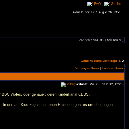
FAQ
Suche
Aktuelle Zeit: Fr 7. Aug 2026, 23:25
Alle Zeiten sind UTC [ Sommerzeit ]
Gehe zu Seite
Vorherige
1
,
2
Vorheriges Thema
|
Nächstes Thema
Verfasst:
Mo 30. Jan 2012, 12:26
 für BBC Wales, oder genauer: deren Kinderkanal CBBS.
ll. In den auf Kids zugeschnittenen Episoden geht es um den jungen