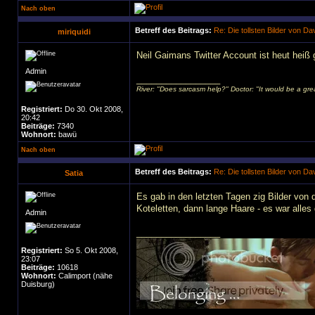
Nach oben
Betreff des Beitrags:
Re: Die tollsten Bilder von D
miriquidi
Neil Gaimans Twitter Account ist heut heiß 
Admin
_________________
River: "Does sarcasm help?" Doctor: "It would be a great 
Registriert:
Do 30. Okt 2008,
20:42
Beiträge:
7340
Wohnort:
bawü
Nach oben
Betreff des Beitrags:
Re: Die tollsten Bilder von D
Satia
Es gab in den letzten Tagen zig Bilder von 
Koteletten, dann lange Haare - es war alles
Admin
_________________
Registriert:
So 5. Okt 2008,
23:07
Beiträge:
10618
Wohnort:
Calimport (nähe
Duisburg)