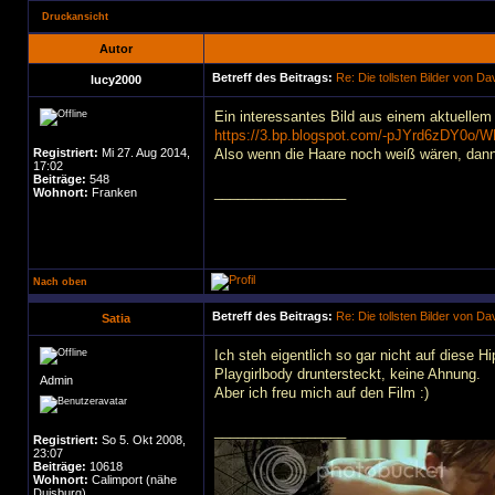
Druckansicht
Autor
Betreff des Beitrags:
Re: Die tollsten Bilder von D
lucy2000
Ein interessantes Bild aus einem aktuellem 
https://3.bp.blogspot.com/-pJYrd6zDY0
Registriert:
Mi 27. Aug 2014,
Also wenn die Haare noch weiß wären, dann
17:02
Beiträge:
548
_________________
Wohnort:
Franken
Nach oben
Betreff des Beitrags:
Re: Die tollsten Bilder von D
Satia
Ich steh eigentlich so gar nicht auf diese Hi
Playgirlbody druntersteckt, keine Ahnung.
Admin
Aber ich freu mich auf den Film :)
_________________
Registriert:
So 5. Okt 2008,
23:07
Beiträge:
10618
Wohnort:
Calimport (nähe
Duisburg)