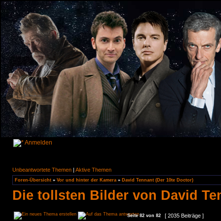
Anmelden
Unbeantwortete Themen
|
Aktive Themen
Foren-Übersicht
»
Vor und hinter der Kamera
»
David Tennant (Der 10te Doctor)
Die tollsten Bilder von David Te
[ 2035 Beiträge ]
Seite
82
von
82