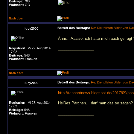
Beiträge:
700
Wohnort:
OÖ
Nach oben
Betreff des Beitrags:
Re: Die tollsten Bilder von D
lucy2000
Ähm... Aaalso, ich hatte mich auch gefragt
Registriert:
Mi 27. Aug 2014,
_________________
17:02
Beiträge:
548
Wohnort:
Franken
Nach oben
Betreff des Beitrags:
Re: Die tollsten Bilder von D
lucy2000
http://tennantnews.blogspot.de/2017/09/ph
Registriert:
Mi 27. Aug 2014,
Heißes Pärchen… darf man das so sagen?
17:02
Beiträge:
548
_________________
Wohnort:
Franken