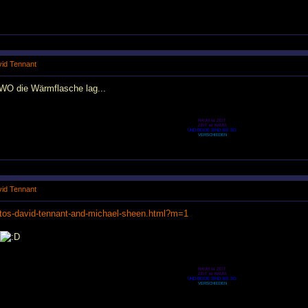
avid Tennant
 WO die Wärmflasche lag...
RAUM ist ZEIT
ZEIT ist RAUM
UND BEIDE SIND SIE SO
VERSCHIEDEN
avid Tennant
otos-david-tennant-and-michael-sheen.html?m=1
RAUM ist ZEIT
ZEIT ist RAUM
UND BEIDE SIND SIE SO
VERSCHIEDEN