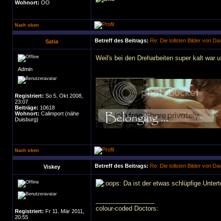
Wohnort:
OÖ
Nach oben
Betreff des Beitrags:
Re: Die tollsten Bilder von D
Satia
Weil's bei den Dreharbeiten super kalt war 
Admin
_________________
Registriert:
So 5. Okt 2008,
23:07
Beiträge:
10618
Wohnort:
Calimport (nähe
Duisburg)
Nach oben
Betreff des Beitrags:
Re: Die tollsten Bilder von D
Viskey
Da ist der etwas schlüpfige Unter
_________________
colour-coded Doctors:
Registriert:
Fr 11. Mär 2011,
20:55