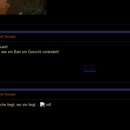
avid Tennant
sant!
 wie ein Bart ein Gesicht verändert!
RAUM ist ZEIT
ZEIT ist RAUM
UND BEIDE SIND SIE SO
VERSCHIEDEN
avid Tennant
he liegt, wo sie liegt...