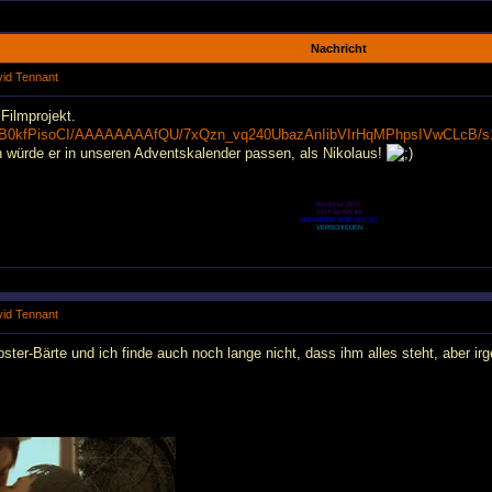
Nachricht
avid Tennant
Filmprojekt.
o/WB0kfPisoCI/AAAAAAAAfQU/7xQzn_vq240UbazAnIibVIrHqMPhpsIVwCLcB/s
 würde er in unseren Adventskalender passen, als Nikolaus!
RAUM ist ZEIT
ZEIT ist RAUM
UND BEIDE SIND SIE SO
VERSCHIEDEN
avid Tennant
pster-Bärte und ich finde auch noch lange nicht, dass ihm alles steht, aber irg