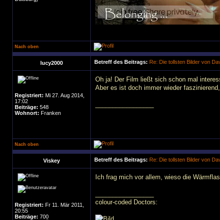
Nach oben
Betreff des Beitrags:
Re: Die tollsten Bilder von D
lucy2000
Oh ja! Der Film ließt sich schon mal interes
Aber es ist doch immer wieder faszinierend,
Registriert:
Mi 27. Aug 2014,
17:02
_________________
Beiträge:
548
Wohnort:
Franken
Nach oben
Betreff des Beitrags:
Re: Die tollsten Bilder von D
Viskey
Ich frag mich vor allem, wieso die Wärmflasc
_________________
colour-coded Doctors:
Registriert:
Fr 11. Mär 2011,
20:55
Beiträge:
700