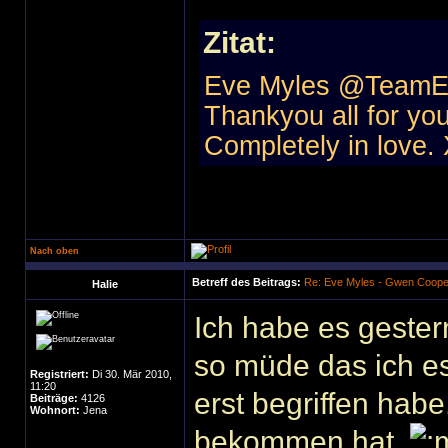
Zitat:
Eve Myles ‏
Thankyou all for yo
Completely in love.
Nach oben
Betreff des Beitrags:
Re: Eve Myles - Gwen Coope
Halie
Ich habe es gester
so müde das ich e
Registriert:
Di 30. Mär 2010,
11:20
erst begriffen habe
Beiträge:
4126
Wohnort:
Jena
bekommen hat.