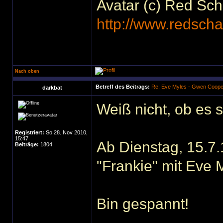
Avatar (c) Red Sc
http://www.redscha
Nach oben
Betreff des Beitrags:
Re: Eve Myles - Gwen Coope
darkbat
Weiß nicht, ob es 
Registriert:
So 28. Nov 2010,
15:47
Ab Dienstag, 15.7
Beiträge:
1804
"Frankie" mit Eve
Bin gespannt!