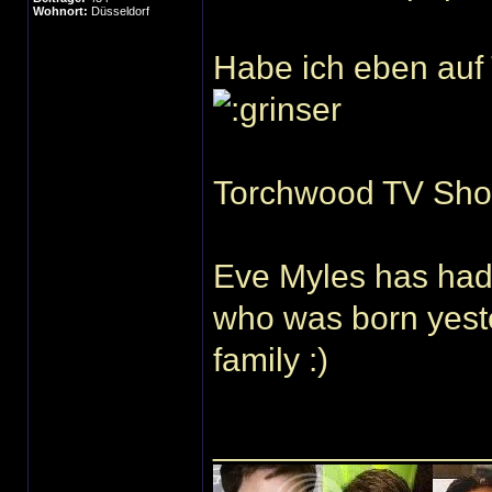
Wohnort:
Düsseldorf
Habe ich eben auf
Eve Myles has had
who was born yeste
family :)
______________