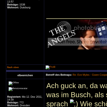
13:47
Beiträge:
1538
Wohnort:
Duisburg
______________
Nach oben
Betreff des Beitrags:
Re: Eve Myles - Gwen Coope
elbeentchen
Ach guck an, da w
was im Busch, als 
Registriert:
Mo 12. Dez 2011,
14:39
sprach
Wie schön
Beiträge:
772
Wohnort:
Dresden