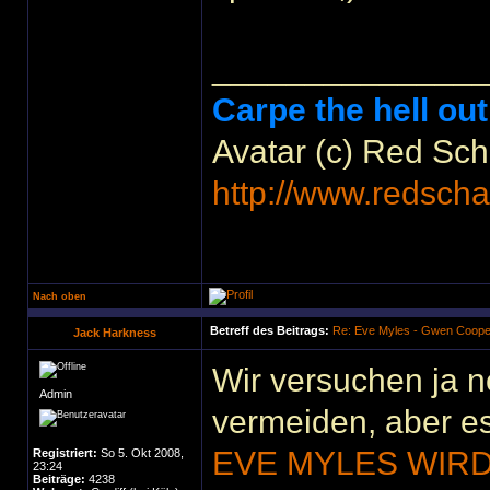
______________
Carpe the hell out
Avatar (c) Red Sc
http://www.redscha
Nach oben
Betreff des Beitrags:
Re: Eve Myles - Gwen Coope
Jack Harkness
Wir versuchen ja n
Admin
vermeiden, aber e
EVE MYLES WIRD
Registriert:
So 5. Okt 2008,
23:24
Beiträge:
4238