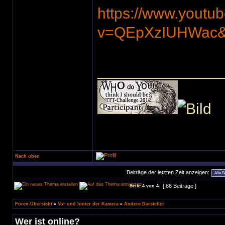
https://www.youtu
v=QEpXzIUHWac&f
______________
Nach oben
Beiträge der letzten Zeit anzeigen:
[ 86 Beiträge ]
Seite
4
von
4
Foren-Übersicht
»
Vor und hinter der Kamera
»
Andere Darsteller
Wer ist online?