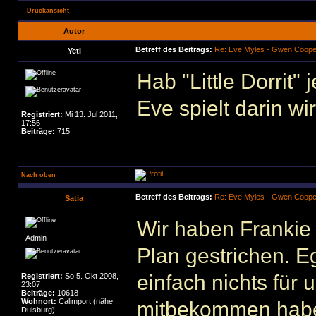
Druckansicht
Autor
Betreff des Beitrags:
Re: Eve Myles - Gwen Coope
Yeti
Hab "Little Dorrit"
Eve spielt darin wi
Registriert:
Mi 13. Jul 2011,
17:56
Beiträge:
715
Nach oben
Betreff des Beitrags:
Re: Eve Myles - Gwen Coope
Satia
Wir haben Frankie
Admin
Plan gestrichen. E
einfach nichts für 
Registriert:
So 5. Okt 2008,
23:07
Beiträge:
10618
Wohnort:
Calimport (nähe
mitbekommen habe,
Duisburg)