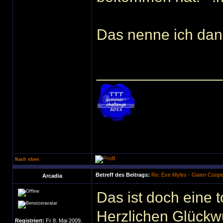
Das nenne ich dan
______________
Nach oben
Betreff des Beitrags:
Re: Eve Myles - Gwen Coope
Arcadia
Das ist doch eine t
Herzlichen Glückw
Registriert:
Fr 8. Mai 2009,