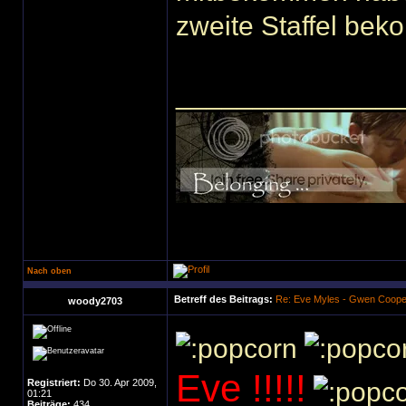
zweite Staffel be
______________
Nach oben
Betreff des Beitrags:
Re: Eve Myles - Gwen Coope
woody2703
Eve !!!!!
Registriert:
Do 30. Apr 2009,
01:21
Beiträge:
434