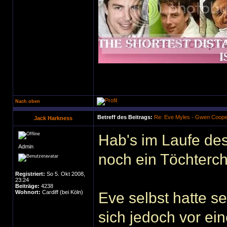
Nach oben
Betreff des Beitrags:
Re: Eve Myles - Gwen Coope
Jack Harkness
Hab's im Laufe des
Admin
noch ein Töchterch
Registriert:
So 5. Okt 2008,
23:24
Beiträge:
4238
Wohnort:
Cardiff (bei Köln)
Eve selbst hatte se
sich jedoch vor ei