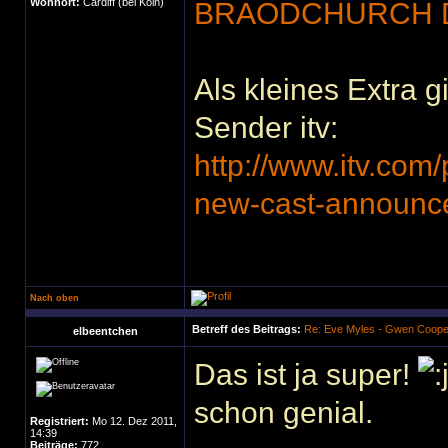
Wohnort:
Cardiff (bei Köln)
BRAODCHURCH DA
Als kleines Extra g
Sender itv:
http://www.itv.com/
new-cast-announ
Nach oben
Betreff des Beitrags:
Re: Eve Myles - Gwen Coope
elbeentchen
Das ist ja super!
schon genial.
Registriert:
Mo 12. Dez 2011,
14:39
Beiträge:
772