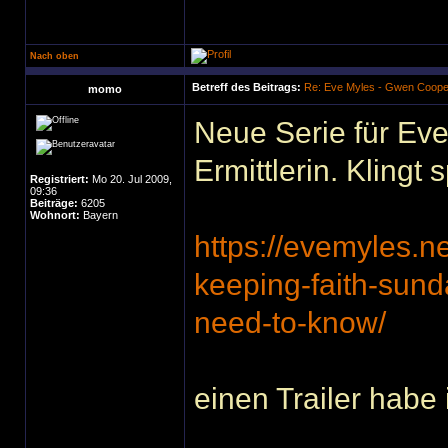
Nach oben
Betreff des Beitrags:
Re: Eve Myles - Gwen Coope
momo
Neue Serie für Eve
Ermittlerin. Klingt
Registriert:
Mo 20. Jul 2009,
09:36
Beiträge:
6205
Wohnort:
Bayern
https://evemyles.n
keeping-faith-sun
need-to-know/
einen Trailer hab