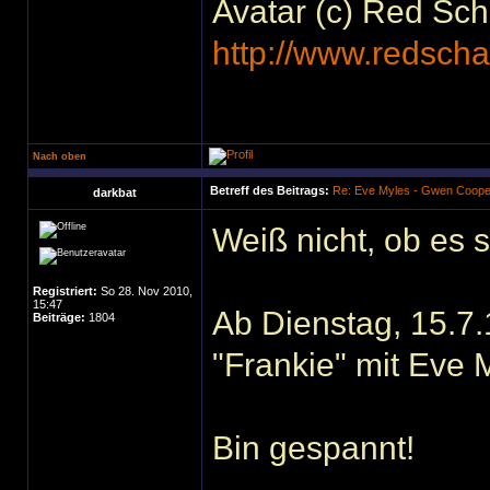
Avatar (c) Red Sc
http://www.redscha
Nach oben
Betreff des Beitrags:
Re: Eve Myles - Gwen Coope
darkbat
Weiß nicht, ob es 
Registriert:
So 28. Nov 2010,
15:47
Ab Dienstag, 15.7
Beiträge:
1804
"Frankie" mit Eve
Bin gespannt!