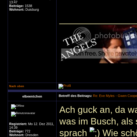
13:47
Beiträge:
1538
Wohnort:
Duisburg
______________
Nach oben
Betreff des Beitrags:
Re: Eve Myles - Gwen Coope
elbeentchen
Ach guck an, da w
was im Busch, als 
Registriert:
Mo 12. Dez 2011,
14:39
sprach
Wie schön
Beiträge:
772
Wohnort:
Dresden