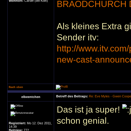
Wohnort:
Cardiff (bei Köln)
BRAODCHURCH DA
Als kleines Extra g
Sender itv:
http://www.itv.com/
new-cast-announ
Nach oben
Betreff des Beitrags:
Re: Eve Myles - Gwen Coope
elbeentchen
Das ist ja super!
schon genial.
Registriert:
Mo 12. Dez 2011,
14:39
Beiträge:
772