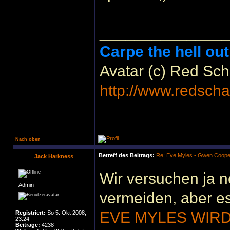
______________
Carpe the hell out
Avatar (c) Red Sc
http://www.redscha
Nach oben
Betreff des Beitrags:
Re: Eve Myles - Gwen Coope
Jack Harkness
Wir versuchen ja n
Admin
vermeiden, aber e
EVE MYLES WIRD
Registriert:
So 5. Okt 2008,
23:24
Beiträge:
4238