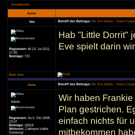
Druckansicht
Autor
Betreff des Beitrags:
Re: Eve Myles - Gwen Coope
Yeti
Hab "Little Dorrit"
Eve spielt darin wi
Registriert:
Mi 13. Jul 2011,
17:56
Beiträge:
715
Nach oben
Betreff des Beitrags:
Re: Eve Myles - Gwen Coope
Satia
Wir haben Frankie
Admin
Plan gestrichen. E
einfach nichts für 
Registriert:
So 5. Okt 2008,
23:07
Beiträge:
10618
Wohnort:
Calimport (nähe
mitbekommen habe,
Duisburg)