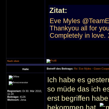
Zitat:
Eve Myles ‏
Thankyou all for yo
Completely in love.
Nach oben
Betreff des Beitrags:
Re: Eve Myles - Gwen Coope
Halie
Ich habe es gester
so müde das ich e
Registriert:
Di 30. Mär 2010,
11:20
erst begriffen habe
Beiträge:
4126
Wohnort:
Jena
bekommen hat.