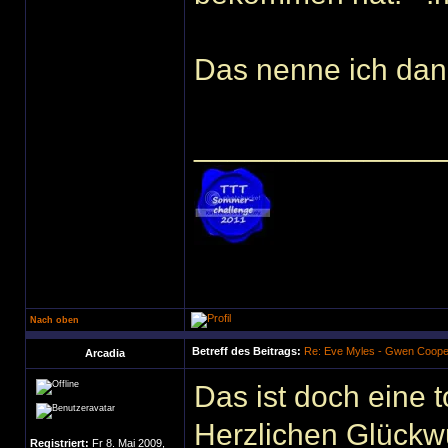
Das nenne ich dan
______________
Nach oben
Betreff des Beitrags:
Re: Eve Myles - Gwen Coope
Arcadia
Das ist doch eine t
Herzlichen Glückw
Registriert:
Fr 8. Mai 2009,