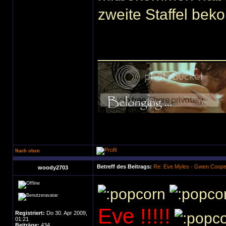
zweite Staffel be
______________
Nach oben
Betreff des Beitrags:
Re: Eve Myles - Gwen Coope
woody2703
Eve !!!!!
Registriert:
Do 30. Apr 2009,
01:21
Beiträge:
434