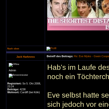
Nach oben
Betreff des Beitrags:
Re: Eve Myles - Gwen Coope
Jack Harkness
Hab's im Laufe des
Admin
noch ein Töchterch
Registriert:
So 5. Okt 2008,
23:24
Beiträge:
4238
Wohnort:
Cardiff (bei Köln)
Eve selbst hatte se
sich jedoch vor ei