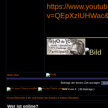
https://www.youtu
v=QEpXzIUHWac&f
______________
Nach oben
Beiträge der letzten Zeit anzeigen:
[ 86 Beiträge ]
Seite
4
von
4
Foren-Übersicht
»
Vor und hinter der Kamera
»
Andere Darsteller
Wer ist online?