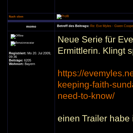
Nach oben
Betreff des Beitrags:
Re: Eve Myles - Gwen Coope
momo
Neue Serie für Eve
Ermittlerin. Klingt
Registriert:
Mo 20. Jul 2009,
09:36
Beiträge:
6205
Wohnort:
Bayern
https://evemyles.n
keeping-faith-sun
need-to-know/
einen Trailer hab