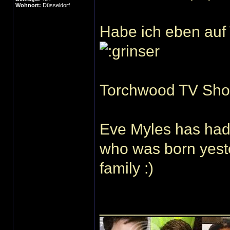
Wohnort:
Düsseldorf
Habe ich eben auf
Eve Myles has had
who was born yeste
family :)
______________