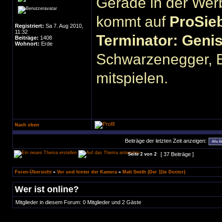
Gerade in der We
kommt auf
ProSie
Registriert:
Sa 7. Aug 2010,
11:32
Terminator: Geni
Beiträge:
1408
Wohnort:
Erde
Schwarzenegger, E
mitspielen.
Nach oben
Beiträge der letzten Zeit anzeigen:
[ 37 Beiträge ]
Seite
2
von
2
Foren-Übersicht
»
Vor und hinter der Kamera
»
Matt Smith (Der 11te Doctor)
Wer ist online?
Mitglieder in diesem Forum: 0 Mitglieder und 2 Gäste