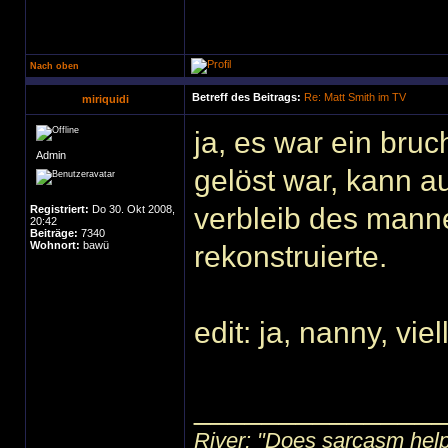
Nach oben
Betreff des Beitrags:
Re: Matt Smith im TV
miriquidi
ja, es war ein bruc
Admin
gelöst war, kann au
verbleib des manne
Registriert:
Do 30. Okt 2008,
20:42
Beiträge:
7340
Wohnort:
bawü
rekonstruierte.
edit: ja, nanny, vi
______________
River: "Does sarcasm help?"