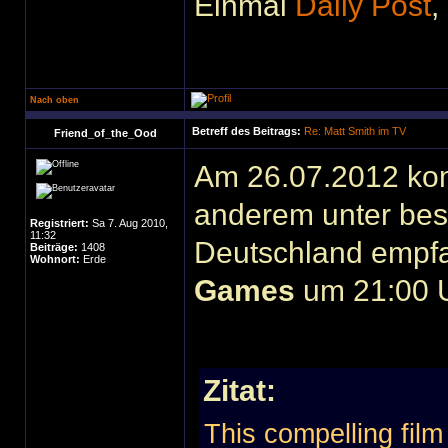
Einmal
Daily Post
,
Nach oben
Betreff des Beitrags:
Re: Matt Smith im TV
Friend_of_the_Ood
Am 26.07.2012 kom
anderem unter bes
Registriert:
Sa 7. Aug 2010,
11:32
Deutschland empf
Beiträge:
1408
Wohnort:
Erde
Games
um 21:00 Uh
Zitat:
This compelling film t