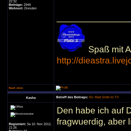
22:32
Beiträge:
2949
Wohnort:
Dresden
______________
Spaß mit Ac
http://dieastra.live
Nach oben
Betreff des Beitrags:
Re: Matt Smith im TV
Kasha
Den habe ich auf 
fragwuerdig, aber 
Registriert:
Sa 10. Nov 2012,
21:26