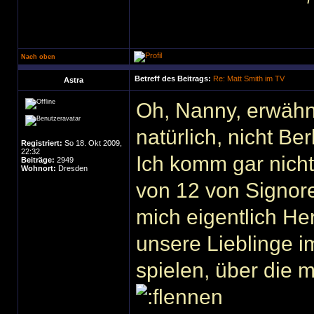
Nach oben
Betreff des Beitrags:
Re: Matt Smith im TV
Astra
Oh, Nanny, erwähne
natürlich, nicht Ber
Registriert:
So 18. Okt 2009,
22:32
Ich komm gar nicht
Beiträge:
2949
Wohnort:
Dresden
von 12 von Signor
mich eigentlich H
unsere Lieblinge i
spielen, über die 