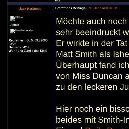
Betreff des Beitrags:
Re: Matt Smith im TV
Jack Harkness
Möchte auch noch 
Admin
sehr beeindruckt w
Er wirkte in der Ta
Registriert:
So 5. Okt 2008,
23:24
Beiträge:
4238
Wohnort:
Cardiff (bei Köln)
Matt Smith als Ishe
Überhaupt fand ich
von Miss Duncan al
zu den leckeren J
Hier noch ein bis
beides mit Smith-I