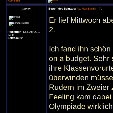
Nach oben
Betreff des Beitrags:
Re: Matt Smith im TV
jtd2525
Er lief Mittwoch a
2.
Registriert:
Di 3. Apr 2012,
23:48
Beiträge:
94
Ich fand ihn schön -
on a budget. Sehr 
ihre Klassenvorurt
überwinden müssen
Rudern im Zweier z
Feeling kam dabei n
Olympiade wirklich