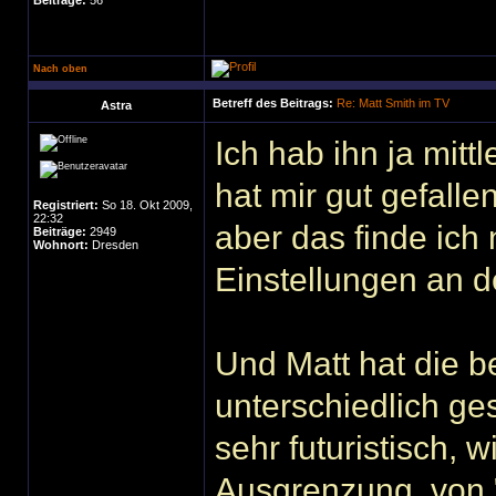
Beiträge:
56
Nach oben
Betreff des Beitrags:
Re: Matt Smith im TV
Astra
Ich hab ihn ja mit
hat mir gut gefalle
Registriert:
So 18. Okt 2009,
22:32
aber das finde ich 
Beiträge:
2949
Wohnort:
Dresden
Einstellungen an d
Und Matt hat die b
unterschiedlich ge
sehr futuristisch, 
Ausgrenzung, von "