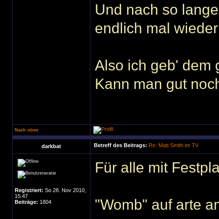
Und nach so langer
endlich mal wiede
Also ich geb' dem
Kann man gut noc
Nach oben
Betreff des Beitrags:
Re: Matt Smith im TV
darkbat
Für alle mit Festp
Registriert:
So 28. Nov 2010,
15:47
"Womb" auf arte a
Beiträge:
1804