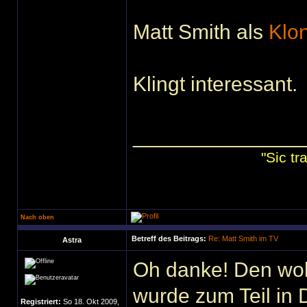
Matt Smith als
Klo
Klingt interessant.
______________
"Sic t
Nach oben
Betreff des Beitrags:
Re: Matt Smith im TV
Astra
Oh danke! Den wol
wurde zum Teil in 
Registriert:
So 18. Okt 2009,