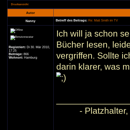
Druckansicht
Autor
Betreff des Beitrags:
Re: Matt Smith im TV
Nanny
Ich will ja schon s
Bücher lesen, leide
Registriert:
Di 30. Mär 2010,
17:25
vergriffen. Sollte 
Beiträge:
866
Wohnort:
Hamburg
darin klarer, was m
______________
- Platzhalter