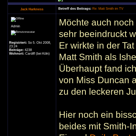
Betreff des Beitrags:
Re: Matt Smith im TV
Jack Harkness
Möchte auch noch 
Admin
sehr beeindruckt w
Er wirkte in der Ta
Registriert:
So 5. Okt 2008,
23:24
Beiträge:
4238
Wohnort:
Cardiff (bei Köln)
Matt Smith als Ishe
Überhaupt fand ich
von Miss Duncan al
zu den leckeren J
Hier noch ein bis
beides mit Smith-I