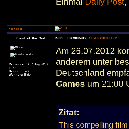
Einmal
Daily Post
,
Nach oben
Betreff des Beitrags:
Re: Matt Smith im TV
Friend_of_the_Ood
Am 26.07.2012 kom
anderem unter bes
Registriert:
Sa 7. Aug 2010,
11:32
Deutschland empf
Beiträge:
1408
Wohnort:
Erde
Games
um 21:00 Uh
Zitat:
This compelling film t