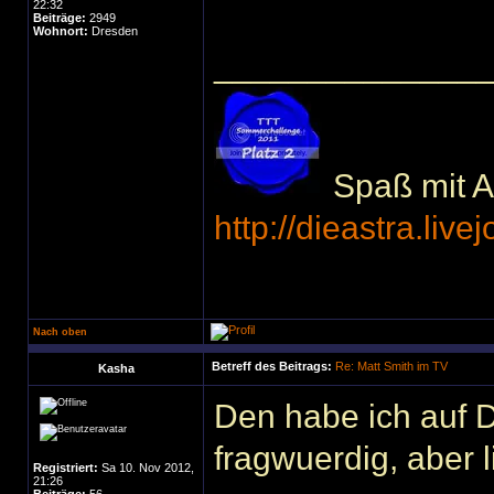
22:32
Beiträge:
2949
Wohnort:
Dresden
______________
Spaß mit Ac
http://dieastra.live
Nach oben
Betreff des Beitrags:
Re: Matt Smith im TV
Kasha
Den habe ich auf 
fragwuerdig, aber 
Registriert:
Sa 10. Nov 2012,
21:26