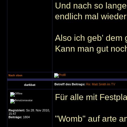
Und nach so langer
endlich mal wiede
Also ich geb' dem
Kann man gut noc
Nach oben
Betreff des Beitrags:
Re: Matt Smith im TV
darkbat
Für alle mit Festp
Registriert:
So 28. Nov 2010,
15:47
"Womb" auf arte a
Beiträge:
1804