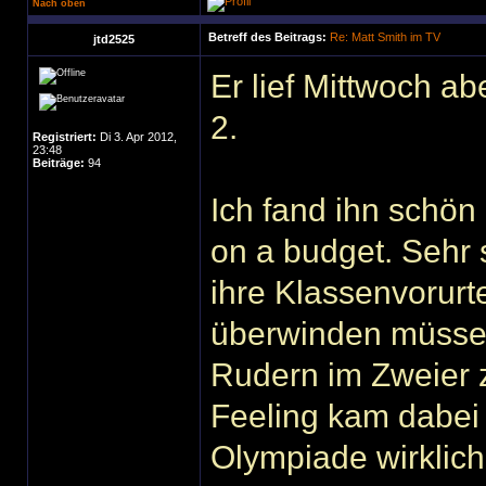
Nach oben
Betreff des Beitrags:
Re: Matt Smith im TV
jtd2525
Er lief Mittwoch a
2.
Registriert:
Di 3. Apr 2012,
23:48
Beiträge:
94
Ich fand ihn schön -
on a budget. Sehr 
ihre Klassenvorurt
überwinden müssen
Rudern im Zweier z
Feeling kam dabei n
Olympiade wirklich