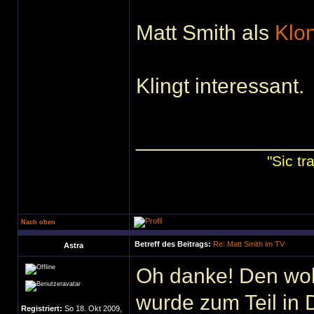
Matt Smith als
Klo
Klingt interessant.
______________
"Sic t
Nach oben
Betreff des Beitrags:
Re: Matt Smith im TV
Astra
Oh danke! Den wol
wurde zum Teil in 
Registriert:
So 18. Okt 2009,