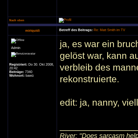
Nach oben
Betreff des Beitrags:
Re: Matt Smith im TV
miriquidi
ja, es war ein bruc
Admin
gelöst war, kann au
verbleib des manne
Registriert:
Do 30. Okt 2008,
20:42
Beiträge:
7340
Wohnort:
bawü
rekonstruierte.
edit: ja, nanny, vi
______________
River: "Does sarcasm help?"