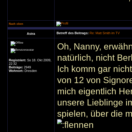
Nach oben
Betreff des Beitrags:
Re: Matt Smith im TV
Astra
Oh, Nanny, erwähne
natürlich, nicht Ber
Registriert:
So 18. Okt 2009,
22:32
Ich komm gar nicht
Beiträge:
2949
Wohnort:
Dresden
von 12 von Signor
mich eigentlich H
unsere Lieblinge i
spielen, über die 