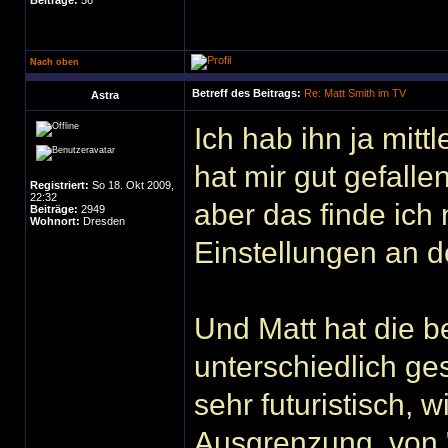
Beiträge:
56
Nach oben
Betreff des Beitrags:
Re: Matt Smith im TV
Astra
Ich hab ihn ja mit
hat mir gut gefalle
Registriert:
So 18. Okt 2009,
22:32
aber das finde ich 
Beiträge:
2949
Wohnort:
Dresden
Einstellungen an d
Und Matt hat die b
unterschiedlich ge
sehr futuristisch, 
Ausgrenzung, von "