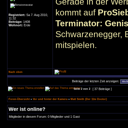
Gerade in der We
kommt auf
ProSie
Registriert:
Sa 7. Aug 2010,
11:32
Terminator: Geni
Beiträge:
1408
Wohnort:
Erde
Schwarzenegger, E
mitspielen.
Nach oben
Beiträge der letzten Zeit anzeigen:
[ 37 Beiträge ]
Seite
2
von
2
Foren-Übersicht
»
Vor und hinter der Kamera
»
Matt Smith (Der 11te Doctor)
Wer ist online?
Mitglieder in diesem Forum: 0 Mitglieder und 1 Gast