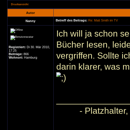
Druckansicht
Autor
Betreff des Beitrags:
Re: Matt Smith im TV
Nanny
Ich will ja schon s
Bücher lesen, leide
Registriert:
Di 30. Mär 2010,
17:25
vergriffen. Sollte 
Beiträge:
866
Wohnort:
Hamburg
darin klarer, was m
______________
- Platzhalter