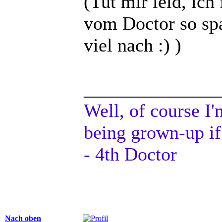
(Tut mir leid, ic
vom Doctor so sp
viel nach :) )
______________
Well, of course I'
being grown-up if
- 4th Doctor
Nach oben