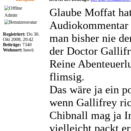
Glaube Moffat hat
Admin
Audiokommentar o
Registriert:
Do 30.
man bisher nie de
Okt 2008, 20:42
Beiträge:
7340
der Doctor Gallif
Wohnort:
bawü
Reine Abenteuerlu
flimsig.
Das wäre ja ein p
wenn Gallifrey ric
Chibnall mag ja I
vielleicht packt e