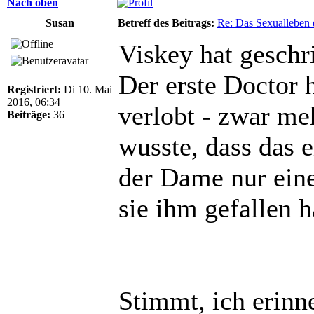
Nach oben
Susan
Betreff des Beitrags:
Re: Das Sexualleben d
Viskey hat geschr
Der erste Doctor 
Registriert:
Di 10. Mai
2016, 06:34
verlobt - zwar meh
Beiträge:
36
wusste, dass das e
der Dame nur einen
sie ihm gefallen h
Stimmt, ich erin