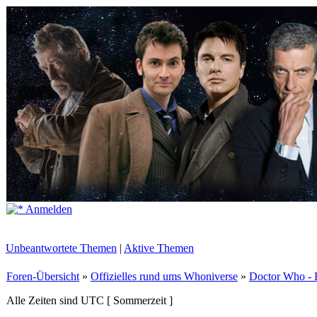
Anmelden
Unbeantwortete Themen
|
Aktive Themen
Foren-Übersicht
»
Offizielles rund ums Whoniverse
»
Doctor Who - 
Alle Zeiten sind UTC [ Sommerzeit ]