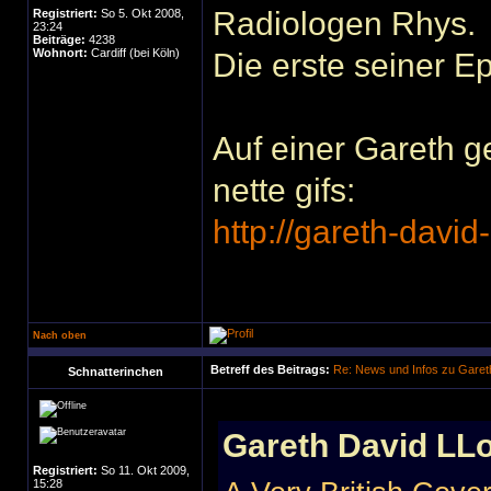
Radiologen Rhys.
Registriert:
So 5. Okt 2008,
23:24
Beiträge:
4238
Wohnort:
Cardiff (bei Köln)
Die erste seiner Ep
Auf einer Gareth g
nette gifs:
http://gareth-david
Nach oben
Betreff des Beitrags:
Re: News und Infos zu Garet
Schnatterinchen
Gareth David LLo
Registriert:
So 11. Okt 2009,
15:28