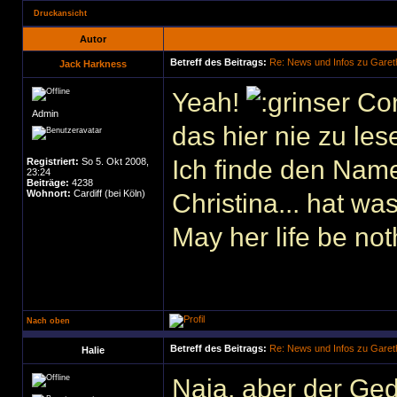
Druckansicht
Autor
Betreff des Beitrags:
Re: News und Infos zu Garet
Jack Harkness
Yeah!
Con
Admin
das hier nie zu le
Ich finde den Name
Registriert:
So 5. Okt 2008,
23:24
Beiträge:
4238
Wohnort:
Cardiff (bei Köln)
Christina... hat was
May her life be not
Nach oben
Betreff des Beitrags:
Re: News und Infos zu Garet
Halie
Naja, aber der Ged