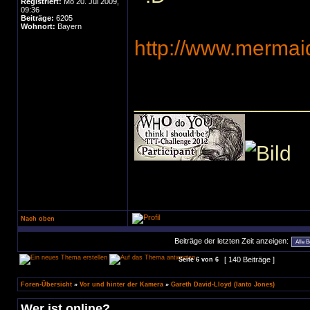
Registriert:
Mo 20. Jul 2009,
09:36
Beiträge:
6205
Wohnort:
Bayern
http://www.mermaid
______________
Nach oben
Beiträge der letzten Zeit anzeigen:
[ 140 Beiträge ]
Seite
6
von
6
Foren-Übersicht
»
Vor und hinter der Kamera
»
Gareth David-Lloyd (Ianto Jones)
Wer ist online?