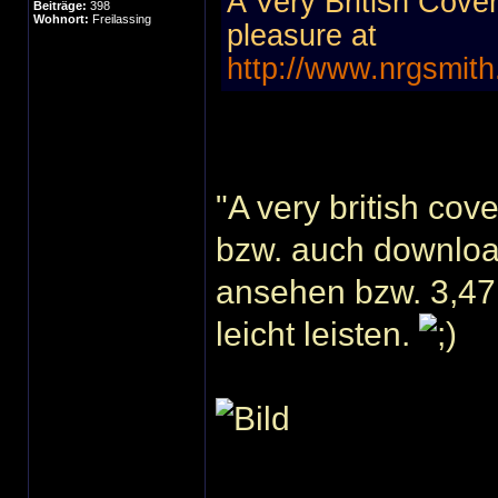
A Very British Cover
Beiträge:
398
Wohnort:
Freilassing
pleasure at
http://www.nrgsmith
"A very british co
bzw. auch downloa
ansehen bzw. 3,47
leicht leisten.