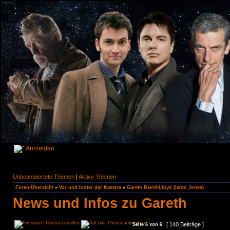
Anmelden
Unbeantwortete Themen
|
Aktive Themen
Foren-Übersicht
»
Vor und hinter der Kamera
»
Gareth David-Lloyd (Ianto Jones)
News und Infos zu Gareth
[ 140 Beiträge ]
Seite
6
von
6