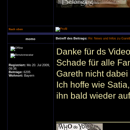
Nach oben
Betreff des Beitrags:
Re: News und Infos zu Garet
momo
Danke für ds Vide
Schade für alle Fa
Registriert:
Mo 20. Jul 2009,
09:36
Gareth nicht dabei
Beiträge:
6205
Wohnort:
Bayern
Ich hoffe wie Satia
ihn bald wieder au
______________