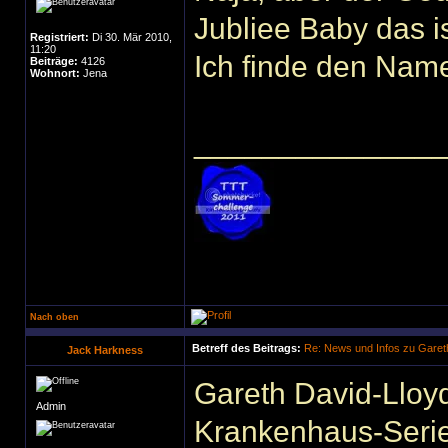
Jubliee Baby das i
Registriert:
Di 30. Mär 2010,
11:20
Ich finde den Nam
Beiträge:
4126
Wohnort:
Jena
______________
Nach oben
Betreff des Beitrags:
Re: News und Infos zu Garet
Jack Harkness
Gareth David-Lloyd 
Admin
Krankenhaus-Serie