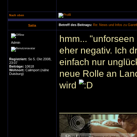
Nach oben
Betreff des Beitrags:
Re: News und Infos zu Garet
Satia
hmm... "unforseen 
Admin
eher negativ. Ich 
einfach nur unglüc
Registriert:
So 5. Okt 2008,
23:07
Beiträge:
10618
Wohnort:
Calimport (nähe
neue Rolle an Lan
Duisburg)
wird
______________