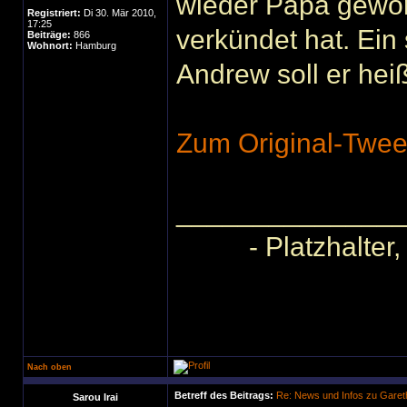
wieder Papa gewor
Registriert:
Di 30. Mär 2010,
17:25
verkündet hat. Ein 
Beiträge:
866
Wohnort:
Hamburg
Andrew soll er he
Zum Original-Tweet
______________
- Platzhalter
Nach oben
Betreff des Beitrags:
Re: News und Infos zu Garet
Sarou Irai