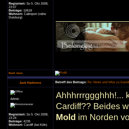
Registriert:
So 5. Okt 2008,
23:07
Beiträge:
10618
Wohnort:
Calimport (nähe
______________
Duisburg)
Nach oben
Betreff des Beitrags:
Re: News und Infos zu Garet
Jack Harkness
Ahhhrrrggghhh!... 
Admin
Cardiff?? Beides w
Mold
im Norden vo
Registriert:
So 5. Okt 2008,
23:24
Beiträge:
4238
Wohnort:
Cardiff (bei Köln)