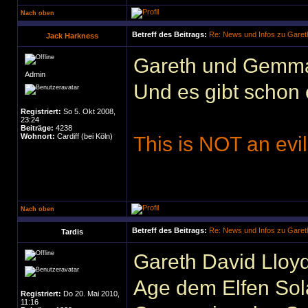
Nach oben
Betreff des Beitrags:
Re: News und Infos zu Garet
Jack Harkness
Gareth und Gemma
Admin
Und es gibt schon 
Registriert:
So 5. Okt 2008,
23:24
Beiträge:
4238
Wohnort:
Cardiff (bei Köln)
This is NOT an evil
Nach oben
Betreff des Beitrags:
Re: News und Infos zu Garet
Tardis
Gareth David Lloyd
Age dem Elfen Sol
Registriert:
Do 20. Mai 2010,
11:16