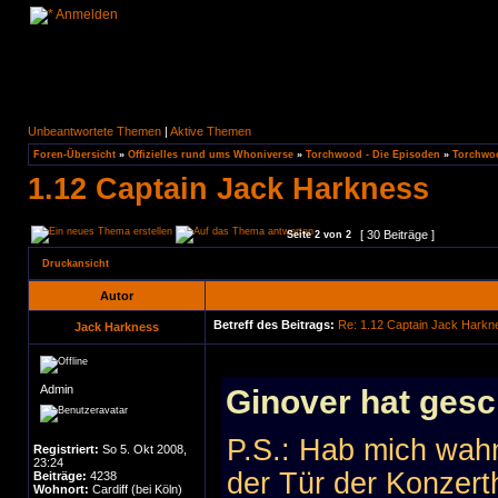
Anmelden
Unbeantwortete Themen
|
Aktive Themen
Foren-Übersicht
»
Offizielles rund ums Whoniverse
»
Torchwood - Die Episoden
»
Torchwoo
1.12 Captain Jack Harkness
[ 30 Beiträge ]
Seite
2
von
2
Druckansicht
Autor
Betreff des Beitrags:
Re: 1.12 Captain Jack Harkn
Jack Harkness
Admin
Ginover hat gesc
P.S.: Hab mich wah
Registriert:
So 5. Okt 2008,
23:24
der Tür der Konzert
Beiträge:
4238
Wohnort:
Cardiff (bei Köln)