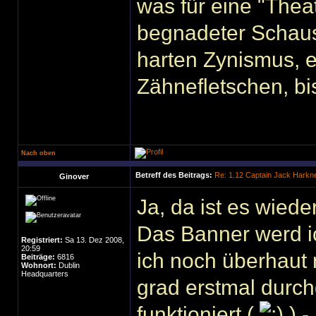
was für eine "Thea
begnadeter Schausp
harten Zynismus,
Zähnefletschen, b
Nach oben
Betreff des Beitrags:
Re: 1.12 Captain Jack Harkn
Ginover
Ja, da ist es wiede
Das Banner werd i
Registriert:
Sa 13. Dez 2008,
20:59
ich noch überhaut 
Beiträge:
6816
Wohnort:
Dublin
Headquarters
grad erstmal durch
funktioniert (
) -