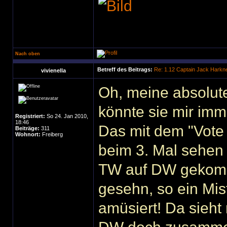
Nach oben
Betreff des Beitrags:
Re: 1.12 Captain Jack Harkn
vivienella
Oh, meine absolute L
könnte sie mir im
Registriert:
So 24. Jan 2010,
18:46
Das mit dem "Vote 
Beiträge:
311
Wohnort:
Freiberg
beim 3. Mal sehen wi
TW auf DW gekomm
gesehn, so ein Mis
amüsiert! Da sieht