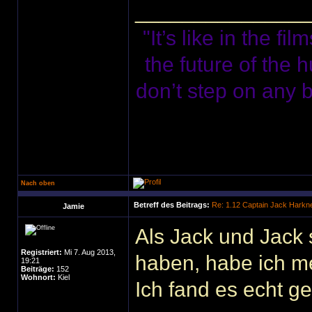
______________
"It’s like in the f
the future of the 
don’t step on any bu
Nach oben
Betreff des Beitrags:
Re: 1.12 Captain Jack Harkn
Jamie
Als Jack und Jack 
Registriert:
Mi 7. Aug 2013,
haben, habe ich me
19:21
Beiträge:
152
Wohnort:
Kiel
Ich fand es echt g