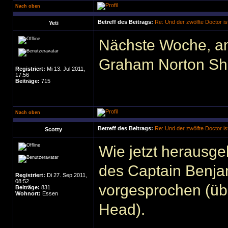
Nach oben
Betreff des Beitrags:
Re: Und der zwölfte Doctor ist
Yeti
Nächste Woche, am 
Graham Norton Sh
Registriert:
Mi 13. Jul 2011,
17:56
Beiträge:
715
Nach oben
Betreff des Beitrags:
Re: Und der zwölfte Doctor ist
Scotty
Wie jetzt herausge
des Captain Benja
Registriert:
Di 27. Sep 2011,
08:52
vorgesprochen (üb
Beiträge:
831
Wohnort:
Essen
Head).