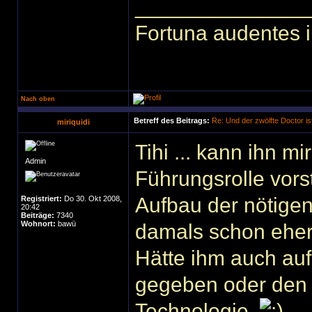
______________
Fortuna audentes i
Nach oben
Betreff des Beitrags:
Re: Und der zwölfte Doctor ist
miriquidi
Tihi ... kann ihn mi
Admin
Führungsrolle vors
Aufbau der nötigen
Registriert:
Do 30. Okt 2008,
20:42
Beiträge:
7340
Wohnort:
bawü
damals schon eher
Hätte ihm auch au
gegeben oder den 
Technologie.