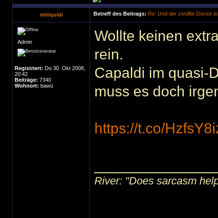
Betreff des Beitrags:
Re: Und der zwölfte Doctor ist
miriquidi
Wollte keinen extr
Admin
rein.
Capaldi im quasi-D
Registriert:
Do 30. Okt 2008,
20:42
Beiträge:
7340
Wohnort:
bawü
muss es doch irg
https://t.co/HzfsY8
______________
River: "Does sarcasm help?"