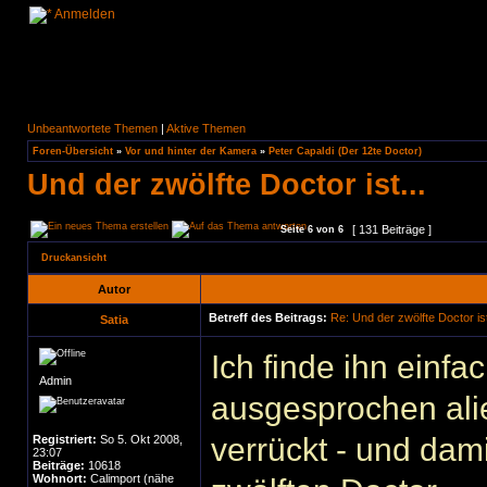
Anmelden
Unbeantwortete Themen
|
Aktive Themen
Foren-Übersicht
»
Vor und hinter der Kamera
»
Peter Capaldi (Der 12te Doctor)
Und der zwölfte Doctor ist...
[ 131 Beiträge ]
Seite
6
von
6
Druckansicht
Autor
Betreff des Beitrags:
Re: Und der zwölfte Doctor ist
Satia
Ich finde ihn einfac
Admin
ausgesprochen alien
verrückt - und dami
Registriert:
So 5. Okt 2008,
23:07
Beiträge:
10618
Wohnort:
Calimport (nähe