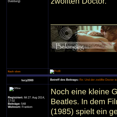
zwölften Doctor.
Duisburg)
______________
Nach oben
Betreff des Beitrags:
Re: Und der zwölfte Doctor ist
lucy2000
Noch eine kleine 
Registriert:
Mi 27. Aug 2014,
Beatles. In dem Fi
17:02
Beiträge:
548
Wohnort:
Franken
(1985) spielt ein 