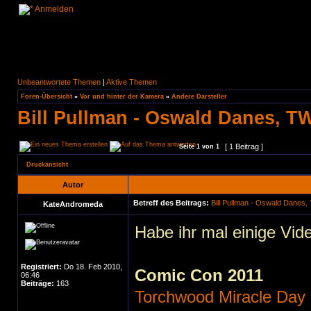
Anmelden
Unbeantwortete Themen
|
Aktive Themen
Foren-Übersicht
»
Vor und hinter der Kamera
»
Andere Darsteller
Bill Pullman - Oswald Danes, T
[ 1 Beitrag ]
Seite
1
von
1
Druckansicht
Autor
Betreff des Beitrags:
Bill Pullman - Oswald Danes,
KateAndromeda
Habe ihr mal einige Vid
Registriert:
Do 18. Feb 2010,
Comic Con 2011
06:46
Beiträge:
163
Torchwood Miracle Day